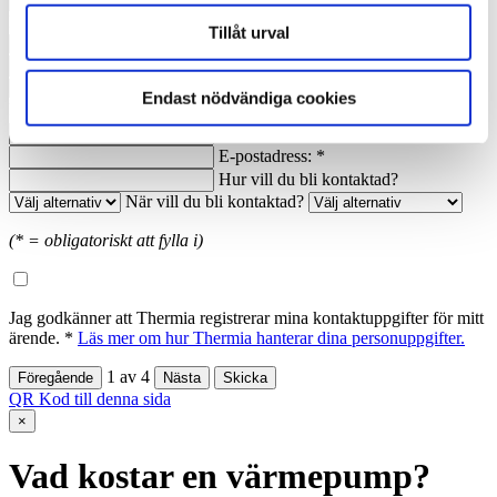
Nuvarande värmekälla:
Typ av värmesystem:
Tillåt urval
Nuvarande årsförbrukning av energi:
Anledning till förfrågan:
Endast nödvändiga cookies
Namn: *
Ort: *
Telefon dagtid: *
E-postadress: *
Hur vill du bli kontaktad?
När vill du bli kontaktad?
(* = obligatoriskt att fylla i)
Jag godkänner att Thermia registrerar mina kontaktuppgifter för mitt
ärende. *
Läs mer om hur Thermia hanterar dina personuppgifter.
1
av
4
QR Kod till denna sida
×
Vad kostar en värmepump?