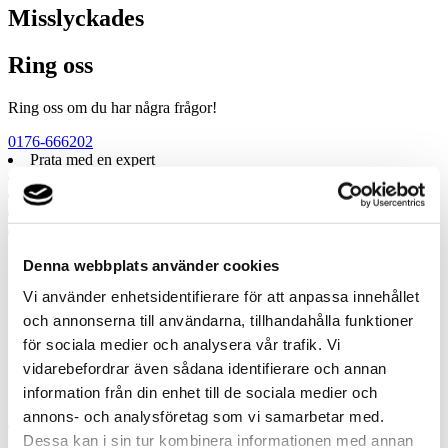
Misslyckades
Ring oss
Ring oss om du har några frågor!
0176-666202
Prata med en expert
Begär offert
Kontakta mig
Boka hembesök
Ring oss
Denna webbplats använder cookies
Prata med en expert
Vi använder enhetsidentifierare för att anpassa innehållet
Begär offert
Kontakta mig
och annonserna till användarna, tillhandahålla funktioner
Boka hembesök
för sociala medier och analysera vår trafik. Vi
Ring oss
vidarebefordrar även sådana identifierare och annan
Kontakt
information från din enhet till de sociala medier och
annons- och analysföretag som vi samarbetar med.
Dessa kan i sin tur kombinera informationen med annan