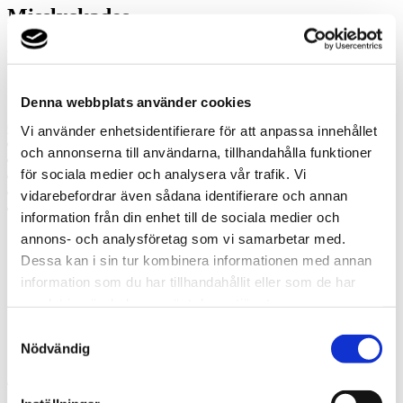
Misslyckades
Ring oss
Ring oss om du har några frågor!
Denna webbplats använder cookies
0300 – 337 00
Vi använder enhetsidentifierare för att anpassa innehållet
Prata med en expert
och annonserna till användarna, tillhandahålla funktioner
Begär offert
för sociala medier och analysera vår trafik. Vi
Kontakta mig
Boka hembesök
vidarebefordrar även sådana identifierare och annan
Ring oss
information från din enhet till de sociala medier och
annons- och analysföretag som vi samarbetar med.
Prata med en expert
Dessa kan i sin tur kombinera informationen med annan
Begär offert
information som du har tillhandahållit eller som de har
Kontakta mig
samlat in när du har använt deras tjänster.
Boka hembesök
Ring oss
Samtyckesval
Kontakt
Nödvändig