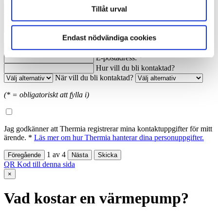
Nuvarande årsförbrukning av energi:
Tillåt urval
Anledning till förfrågan:
Namn: *
Ort: *
Endast nödvändiga cookies
Telefon dagtid: *
E-postadress: *
Hur vill du bli kontaktad?
När vill du bli kontaktad?
(* = obligatoriskt att fylla i)
Jag godkänner att Thermia registrerar mina kontaktuppgifter för mitt
ärende. *
Läs mer om hur Thermia hanterar dina personuppgifter.
1
av
4
QR Kod till denna sida
×
Vad kostar en värmepump?