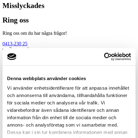
Misslyckades
Ring oss
Ring oss om du har några frågor!
0413-230 25
Prata med en expert
Begär offert
Kontakta mig
Boka hembesök
Ring oss
Denna webbplats använder cookies
Prata med en expert
Vi använder enhetsidentifierare för att anpassa innehållet
Begär offert
och annonserna till användarna, tillhandahålla funktioner
Kontakta mig
för sociala medier och analysera vår trafik. Vi
Boka hembesök
Ring oss
vidarebefordrar även sådana identifierare och annan
Kontakt
information från din enhet till de sociala medier och
annons- och analysföretag som vi samarbetar med.
Dessa kan i sin tur kombinera informationen med annan