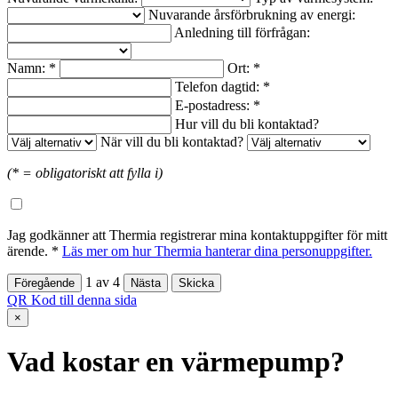
Nuvarande årsförbrukning av energi:
Anledning till förfrågan:
Namn: *
Ort: *
Telefon dagtid: *
E-postadress: *
Hur vill du bli kontaktad?
När vill du bli kontaktad?
(* = obligatoriskt att fylla i)
Jag godkänner att Thermia registrerar mina kontaktuppgifter för mitt
ärende. *
Läs mer om hur Thermia hanterar dina personuppgifter.
1
av
4
QR Kod till denna sida
×
Vad kostar en värmepump?