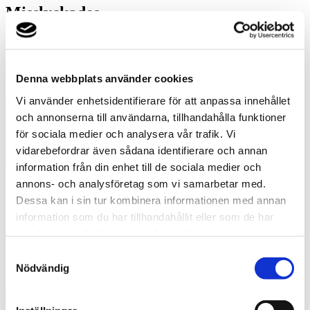
Misslyckades
Ring oss
Ring oss om du har några frågor!
Denna webbplats använder cookies
070-611 28 55
Vi använder enhetsidentifierare för att anpassa innehållet
Prata med en expert
och annonserna till användarna, tillhandahålla funktioner
Begär offert
för sociala medier och analysera vår trafik. Vi
Kontakta mig
Boka hembesök
vidarebefordrar även sådana identifierare och annan
Ring oss
information från din enhet till de sociala medier och
annons- och analysföretag som vi samarbetar med.
Prata med en expert
Dessa kan i sin tur kombinera informationen med annan
Begär offert
information som du har tillhandahållit eller som de har
Kontakta mig
samlat in när du har använt deras tjänster.
Boka hembesök
Ring oss
Samtyckesval
Kontakt
Nödvändig