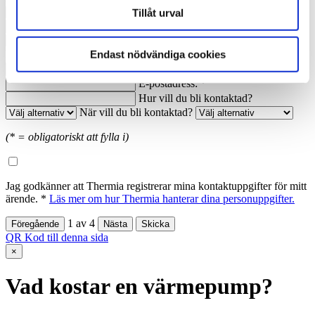
Nuvarande årsförbrukning av energi:
Tillåt urval
Anledning till förfrågan:
Namn: *
Ort: *
Endast nödvändiga cookies
Telefon dagtid: *
E-postadress: *
Hur vill du bli kontaktad?
När vill du bli kontaktad?
(* = obligatoriskt att fylla i)
Jag godkänner att Thermia registrerar mina kontaktuppgifter för mitt
ärende. *
Läs mer om hur Thermia hanterar dina personuppgifter.
1
av
4
QR Kod till denna sida
×
Vad kostar en värmepump?