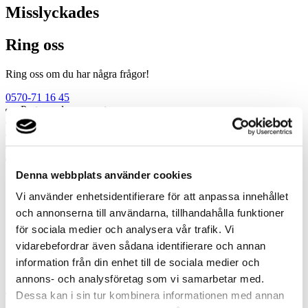
Misslyckades
Ring oss
Ring oss om du har några frågor!
0570-71 16 45
Prata med en expert
Begär offert
Kontakta mig
Boka hembesök
Ring oss
Denna webbplats använder cookies
Prata med en expert
Vi använder enhetsidentifierare för att anpassa innehållet
Begär offert
och annonserna till användarna, tillhandahålla funktioner
Kontakta mig
för sociala medier och analysera vår trafik. Vi
Boka hembesök
Ring oss
vidarebefordrar även sådana identifierare och annan
Kontakt
information från din enhet till de sociala medier och
annons- och analysföretag som vi samarbetar med.
Dessa kan i sin tur kombinera informationen med annan