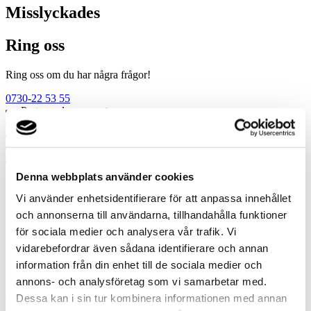
Misslyckades
Ring oss
Ring oss om du har några frågor!
0730-22 53 55
Prata med en expert
Begär offert
Kontakta mig
Boka hembesök
Ring oss
Denna webbplats använder cookies
Prata med en expert
Vi använder enhetsidentifierare för att anpassa innehållet
Begär offert
och annonserna till användarna, tillhandahålla funktioner
Kontakta mig
för sociala medier och analysera vår trafik. Vi
Boka hembesök
Ring oss
vidarebefordrar även sådana identifierare och annan
Kontakt
information från din enhet till de sociala medier och
annons- och analysföretag som vi samarbetar med.
Dessa kan i sin tur kombinera informationen med annan