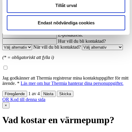
Nuvarande årsförbrukning av energi:
Tillåt urval
Anledning till förfrågan:
Namn: *
Ort: *
Endast nödvändiga cookies
Telefon dagtid: *
E-postadress: *
Hur vill du bli kontaktad?
När vill du bli kontaktad?
(* = obligatoriskt att fylla i)
Jag godkänner att Thermia registrerar mina kontaktuppgifter för mitt
ärende. *
Läs mer om hur Thermia hanterar dina personuppgifter.
1
av
4
QR Kod till denna sida
×
Vad kostar en värmepump?