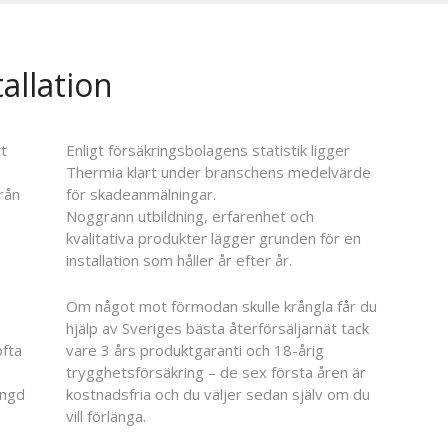
allation
tt
Enligt försäkringsbolagens statistik ligger
Thermia klart under branschens medelvärde
rån
för skadeanmälningar.
Noggrann utbildning, erfarenhet och
kvalitativa produkter lägger grunden för en
installation som håller år efter år.
Om något mot förmodan skulle krångla får du
hjälp av Sveriges bästa återförsäljarnät tack
ofta
vare 3 års produktgaranti och 18-årig
.
trygghetsförsäkring – de sex första åren är
ängd
kostnadsfria och du väljer sedan själv om du
vill förlänga.