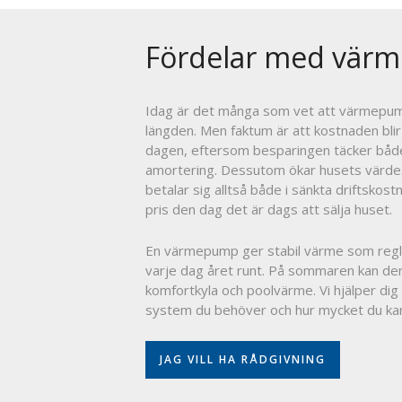
Fördelar med vär
Idag är det många som vet att värmepump
längden. Men faktum är att kostnaden blir
dagen, eftersom besparingen täcker båd
amortering. Dessutom ökar husets värd
betalar sig alltså både i sänkta driftskost
pris den dag det är dags att sälja huset.
En värmepump ger stabil värme som regl
varje dag året runt. På sommaren kan de
komfortkyla och poolvärme. Vi hjälper dig a
system du behöver och hur mycket du kan
JAG VILL HA RÅDGIVNING