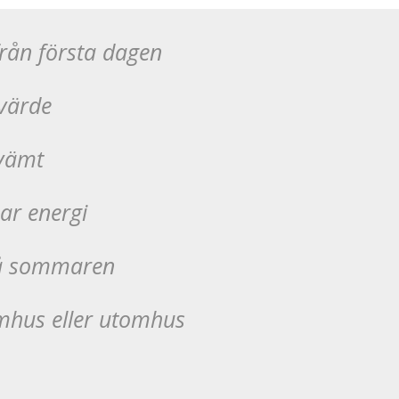
rån första dagen
 värde
kvämt
ar energi
på sommaren
mhus eller utomhus