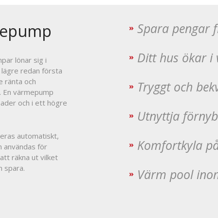
Spara pengar f
mepump
Ditt hus ökar i
ar lönar sig i
 lägre redan första
e ränta och
Tryggt och be
e. En värmepump
nader och i ett högre
Utnyttja förnyb
eras automatiskt,
Komfortkyla 
n användas för
tt räkna ut vilket
 spara.
Värm pool ino