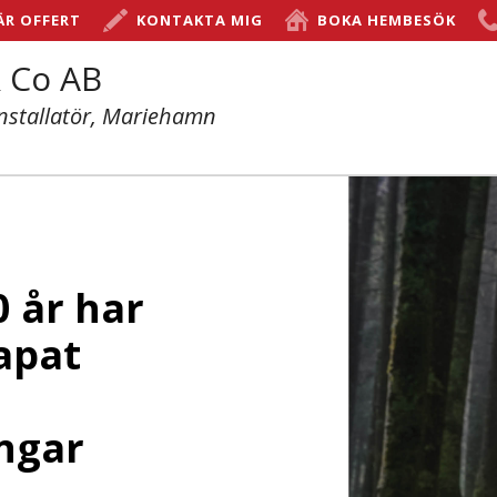
ÄR OFFERT
KONTAKTA MIG
BOKA HEMBESÖK
 Co AB
installatör, Mariehamn
0 år har
apat
ngar