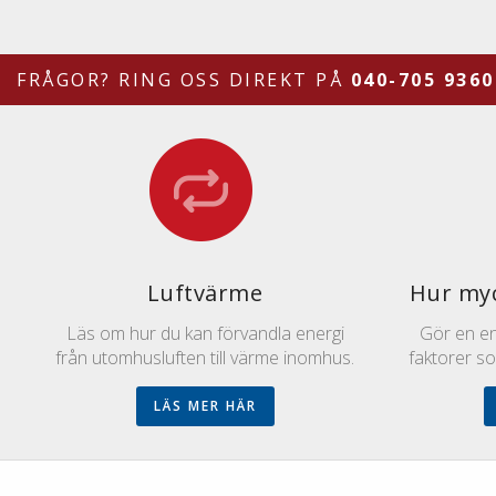
FRÅGOR? RING OSS DIREKT PÅ
040-705 9360
Luftvärme
Hur myc
Läs om hur du kan förvandla energi
Gör en enk
från utomhusluften till värme inomhus.
faktorer s
LÄS MER HÄR