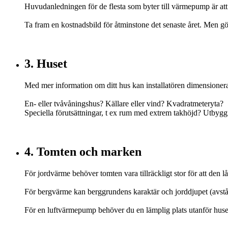
Huvudanledningen för de flesta som byter till värmepump är att
Ta fram en kostnadsbild för åtminstone det senaste året. Men gör 
3. Huset
Med mer information om ditt hus kan installatören dimensioner
En- eller tvåvåningshus? Källare eller vind? Kvadratmeteryta?
Speciella förutsättningar, t ex rum med extrem takhöjd? Utby
4. Tomten och marken
För jordvärme behöver tomten vara tillräckligt stor för att den l
För bergvärme kan berggrundens karaktär och jorddjupet (avstånd
För en luftvärmepump behöver du en lämplig plats utanför huse