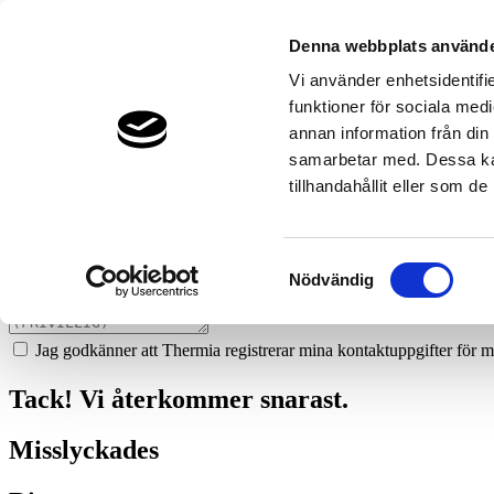
752
bomanson--co-ab
Denna webbplats använde
Prata med en expert
Vi använder enhetsidentifie
funktioner för sociala medi
Vi ger dig gärna goda råd - helt kostnadsfritt.
annan information från din
040-705 9360
samarbetar med. Dessa kan
tillhandahållit eller som d
Boka ett hembesök
Vi hjälper dig att räkna ut mycket du kan spara med en värmepump!
Samtyckesval
Nödvändig
Jag godkänner att Thermia registrerar mina kontaktuppgifter för m
Tack! Vi återkommer snarast.
Misslyckades