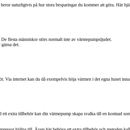
 beror naturligtvis på hur stora besparingar du kommer att göra. Här hjäl
 De flesta människor störs normalt inte av värmepumpsljudet.
 gärna det.
ör. Via internet kan du då exempelvis höja värmen i det egna huset inna
ett extra tillbehör kan din värmepump skapa svalka till en kostnad so
essor hjälpa till. Även här behövs ett extra tillbehör och metoden kall