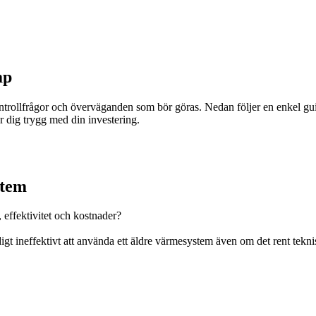
mp
ntrollfrågor och överväganden som bör göras. Nedan följer en enkel gui
er dig trygg med din investering.
stem
 effektivitet och kostnader?
ineffektivt att använda ett äldre värmesystem även om det rent tekniskt 