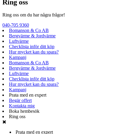
Ring oss
Ring oss om du har några frågor!
040-705 9360
Bomanson & Co AB
Bergvärme & Jordvärme
Luftvärme
Checklista inför ditt köp
Hur mycket kan du spara?
Kampanj
Bomanson & Co AB
Bergvärme & Jordvärme
Luftvärme
Checklista inför ditt köp
Hur mycket kan du spara?
Kampanj
Prata med en expert
Begär offert
Kontakta mig
Boka hembesök
Ring oss
Prata med en expert