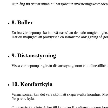
Hur lång tid det tar innan du har tjänat in investeringskostnaden
8. Buller
En bra värmepump ska inte väsnas så att den stör omgivningen.
Har du möjlighet att provlyssna en installerad anläggning så gör
9. Distansstyrning
Vissa värmepumpar går att distansstyra genom ett online-tillbeh
10. Komfortkyla
Varma somrar kan det vara skönt att skapa svalka inomhus. Med 
för passiv kyla.
Om passiv kyla inte räcker till kan man låta värmepumpens kompr