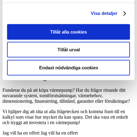
kommer över tid att betala tillbaka hela investeringskostnaden. Man
brukar räkna med att återbetalningstiden ligger på någonstans mellan
Visa detaljer
5 och 10 år för en värmepump. Men besparingen kan kännas i
plånboken redan första dagen.
Om man tar ett banklån för att köpa värmepump, så kommer den
Tillåt alla cookies
totala kostnaden för den nya uppvärmningen (dvs driftskostnad +
ränta + amortering) att vara lägre än den driftskostnad man hade
tidigare. Allteftersom lånet amorteras av ökar besparingen
Tillåt urval
ytterligare.
Endast nödvändiga cookies
Goda råd är gratis
Funderar du på att köpa värmepump? Har du frågor rörande ditt
nuvarande system, tomtförutsättningar, värmebehov,
dimensionering, finansiering, tillstånd, garantier eller försäkringar?
Vi hjälper dig att räta ut alla frågetecken och komma fram till en
kalkyl som visar hur mycket du kan spara. Det ska vara ett enkelt
och tryggt att investera i en värmepump!
Jag vill ha en offert
Jag vill ha en offert