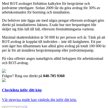
Med ROT-avdraget förbättras kalkylen för bergvärme och
jordvärme ytterligare. Sedan 2009 får du göra avdrag för 30% av
arbetskostnaden för borrning och installation.
Du behöver inte ligga ute med några pengar eftersom avdraget görs
direkt på installatörens faktura. Exakt hur stor besparingen blir
skiljer sig från fall till fall, eftersom förutsättningarna varierar.
Maximal skattereduktion är 50 000 kr per person och år. Tänk på att
ROT-avdrag är kopplat till individen – inte till fastigheten. Ett par
som äger hus tillsammans kan alltså göra avdrag på totalt 100 000 kr
per år för att installera bergvärmepump eller jordvärmepump.
På våra offerter anges naturligtvis alltid beloppen för arbetskostnad
och ROT-avdrag.
Frågor? Ring oss direkt på
040-705 9360
Checklista inför ditt köp
Vår stegvisa guide kan vägleda dig inför ditt köp.