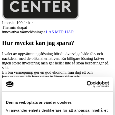
I mer än 100 år har
Thermia skapat
innovativa värmelösningar
LÄS MER HÄR
Hur mycket kan jag spara?
I valet av uppvärmningslösning bör du överväga både för- och
nackdelar med de olika alternativen. En billigare lösning kräver
ingen större investering men ger heller inte så stora besparingar på
sikt.
En bra värmepump ger en god ekonomi från dag ett och
besparingarna blir bara större ju längre tiden går.
Jag vill ha rådgivning
Jag vill ha rådgivning
Jag vill ha rådgivning
Denna webbplats använder cookies
Vi använder enhetsidentifierare för att anpassa innehållet