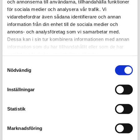
och annonserna till användarna, tillhandahålla funktioner
för sociala medier och analysera vår trafik. Vi
Jag godkänner att Thermia registrerar mina kontaktuppgifter för
mitt ärende.
* Läs mer om hur Thermia hanterar dina
vidarebefordrar även sådana identifierare och annan
personuppgifter
.
information från din enhet till de sociala medier och
annons- och analysföretag som vi samarbetar med.
Dessa kan i sin tur kombinera informationen med annan
information som du har tillhandahållit eller som de har
Tack! Vi återkommer snarast.
samlat in när du har använt deras tjänster.
Samtyckesval
Misslyckades
Nödvändig
Investeringen är normalt intjänad efter 5-10 år
Inställningar
Du kan få mer pengar i plånboken redan första dagen
En värmepump höjer värdet på ditt hus
Statistik
Jag vill ha rådgivning
Besparing från första dagen
Marknadsföring
Den sänkning av uppvärmningskostnaden som en värmepump ger