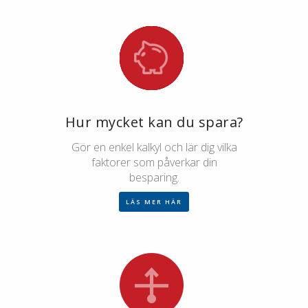
Hur mycket kan du spara?
Gör en enkel kalkyl och lär dig vilka
faktorer som påverkar din
besparing.
LÄS MER HÄR