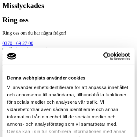
Misslyckades
Ring oss
Ring oss om du har några frågor!
0370 - 69 27 00
Prata med en expert
Begär offert
Kontakta mig
Boka hembesök
Ring oss
Denna webbplats använder cookies
Prata med en expert
Vi använder enhetsidentifierare för att anpassa innehållet
Begär offert
och annonserna till användarna, tillhandahålla funktioner
Kontakta mig
för sociala medier och analysera vår trafik. Vi
Boka hembesök
Ring oss
vidarebefordrar även sådana identifierare och annan
Kontakt
information från din enhet till de sociala medier och
annons- och analysföretag som vi samarbetar med.
Dessa kan i sin tur kombinera informationen med annan