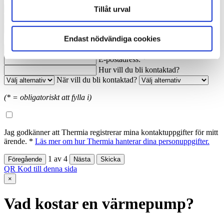
Nuvarande årsförbrukning av energi:
Tillåt urval
Anledning till förfrågan:
Namn: *
Ort: *
Endast nödvändiga cookies
Telefon dagtid: *
E-postadress: *
Hur vill du bli kontaktad?
När vill du bli kontaktad?
(* = obligatoriskt att fylla i)
Jag godkänner att Thermia registrerar mina kontaktuppgifter för mitt
ärende. *
Läs mer om hur Thermia hanterar dina personuppgifter.
1
av
4
QR Kod till denna sida
×
Vad kostar en värmepump?