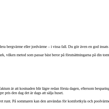
lera bergvärme eller jordvärme – i vissa fall. Du gör även en god insats
rk, vilken metod som passar bäst beror på förutsättningarna på din to
aktum är att kostnaden blir lägre redan första dagen, eftersom bespari
re pris den dag det är dags att sälja huset.
ret runt. På sommaren kan den användas för komfortkyla och poolvärme.