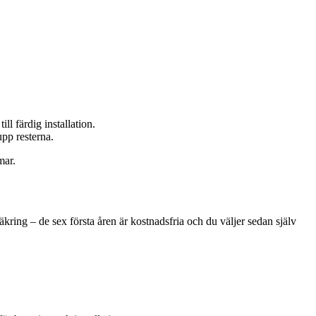
l färdig installation.
upp resterna.
mar.
kring – de sex första åren är kostnadsfria och du väljer sedan själv