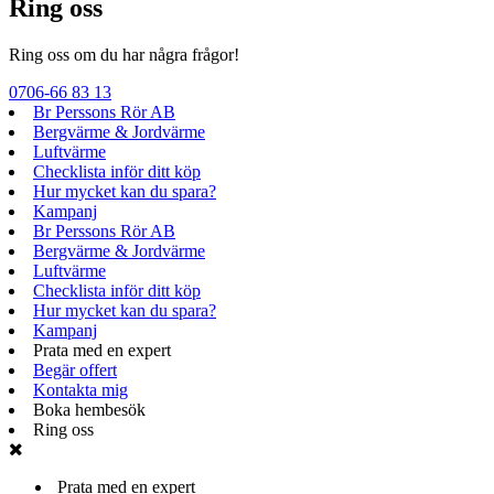
Ring oss
Ring oss om du har några frågor!
0706-66 83 13
Br Perssons Rör AB
Bergvärme & Jordvärme
Luftvärme
Checklista inför ditt köp
Hur mycket kan du spara?
Kampanj
Br Perssons Rör AB
Bergvärme & Jordvärme
Luftvärme
Checklista inför ditt köp
Hur mycket kan du spara?
Kampanj
Prata med en expert
Begär offert
Kontakta mig
Boka hembesök
Ring oss
Prata med en expert