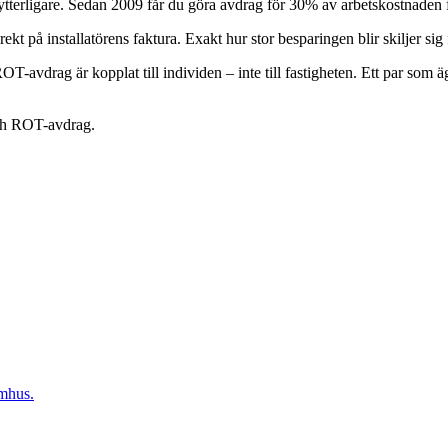
erligare. Sedan 2009 får du göra avdrag för 30% av arbetskostnaden fö
på installatörens faktura. Exakt hur stor besparingen blir skiljer sig frå
-avdrag är kopplat till individen – inte till fastigheten. Ett par som ä
 och ROT-avdrag.
omhus.