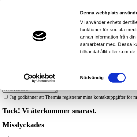
99
broderna-perssons-ror-gullspang
Denna webbplats använde
Prata med en expert
Vi använder enhetsidentifie
funktioner för sociala medi
Vi ger dig gärna goda råd - helt kostnadsfritt.
annan information från din
0706-66 83 13
samarbetar med. Dessa kan
tillhandahållit eller som d
Boka ett hembesök
Vi hjälper dig att räkna ut mycket du kan spara med en värmepump!
Samtyckesval
Nödvändig
Jag godkänner att Thermia registrerar mina kontaktuppgifter för m
Tack! Vi återkommer snarast.
Misslyckades