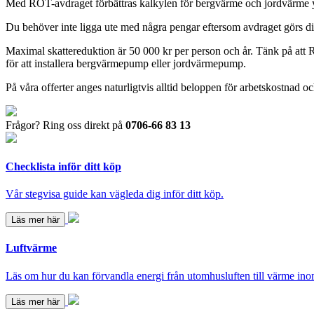
Med ROT-avdraget förbättras kalkylen för bergvärme och jordvärme ytt
Du behöver inte ligga ute med några pengar eftersom avdraget görs direkt 
Maximal skattereduktion är 50 000 kr per person och år. Tänk på att ROT
för att installera bergvärmepump eller jordvärmepump.
På våra offerter anges naturligtvis alltid beloppen för arbetskostnad
Frågor? Ring oss direkt på
0706-66 83 13
Checklista inför ditt köp
Vår stegvisa guide kan vägleda dig inför ditt köp.
Läs mer här
Luftvärme
Läs om hur du kan förvandla energi från utomhusluften till värme in
Läs mer här