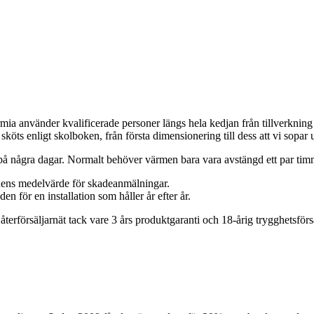
a använder kvalificerade personer längs hela kedjan från tillverkning til
en sköts enligt skolboken, från första dimensionering till dess att vi sopar 
s på några dagar. Normalt behöver värmen bara vara avstängd ett par tim
chens medelvärde för skadeanmälningar.
n för en installation som håller år efter år.
erförsäljarnät tack vare 3 års produktgaranti och 18-årig trygghetsförsä