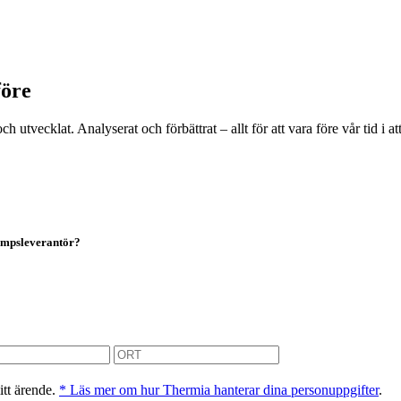
före
t och utvecklat. Analyserat och förbättrat – allt för att vara före vår ti
pumpsleverantör?
itt ärende.
* Läs mer om hur Thermia hanterar dina personuppgifter
.