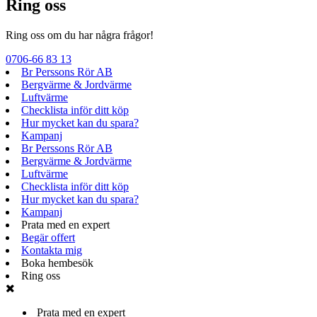
Ring oss
Ring oss om du har några frågor!
0706-66 83 13
Br Perssons Rör AB
Bergvärme & Jordvärme
Luftvärme
Checklista inför ditt köp
Hur mycket kan du spara?
Kampanj
Br Perssons Rör AB
Bergvärme & Jordvärme
Luftvärme
Checklista inför ditt köp
Hur mycket kan du spara?
Kampanj
Prata med en expert
Begär offert
Kontakta mig
Boka hembesök
Ring oss
Prata med en expert