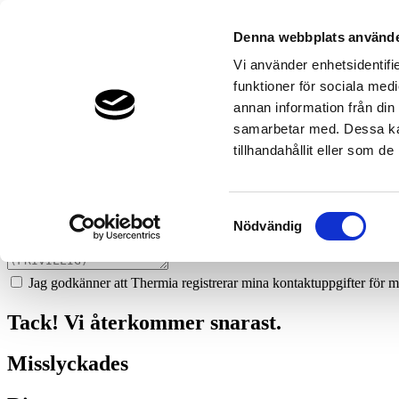
99
broderna-perssons-ror-gullspang
Denna webbplats använde
Prata med en expert
Vi använder enhetsidentifie
funktioner för sociala medi
Vi ger dig gärna goda råd - helt kostnadsfritt.
annan information från din
0706-66 83 13
samarbetar med. Dessa kan
tillhandahållit eller som d
Boka ett hembesök
Vi hjälper dig att räkna ut mycket du kan spara med en värmepump!
Samtyckesval
Nödvändig
Jag godkänner att Thermia registrerar mina kontaktuppgifter för m
Tack! Vi återkommer snarast.
Misslyckades