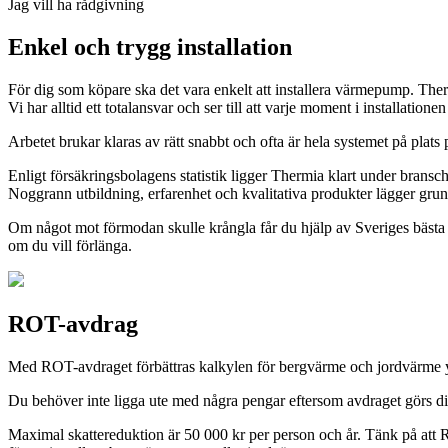
Jag vill ha rådgivning
Enkel och trygg installation
För dig som köpare ska det vara enkelt att installera värmepump. Thermi
Vi har alltid ett totalansvar och ser till att varje moment i installation
Arbetet brukar klaras av rätt snabbt och ofta är hela systemet på plat
Enligt försäkringsbolagens statistik ligger Thermia klart under brans
Noggrann utbildning, erfarenhet och kvalitativa produkter lägger grunde
Om något mot förmodan skulle krångla får du hjälp av Sveriges bästa åt
om du vill förlänga.
ROT-avdrag
Med ROT-avdraget förbättras kalkylen för bergvärme och jordvärme ytt
Du behöver inte ligga ute med några pengar eftersom avdraget görs direkt 
Maximal skattereduktion är 50 000 kr per person och år. Tänk på att ROT