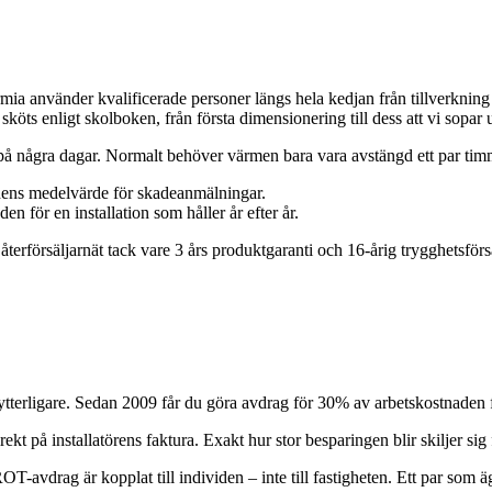
a använder kvalificerade personer längs hela kedjan från tillverkning til
en sköts enligt skolboken, från första dimensionering till dess att vi sopar 
s på några dagar. Normalt behöver värmen bara vara avstängd ett par tim
chens medelvärde för skadeanmälningar.
n för en installation som håller år efter år.
erförsäljarnät tack vare 3 års produktgaranti och 16-årig trygghetsförsä
erligare. Sedan 2009 får du göra avdrag för 30% av arbetskostnaden fö
på installatörens faktura. Exakt hur stor besparingen blir skiljer sig frå
-avdrag är kopplat till individen – inte till fastigheten. Ett par som ä