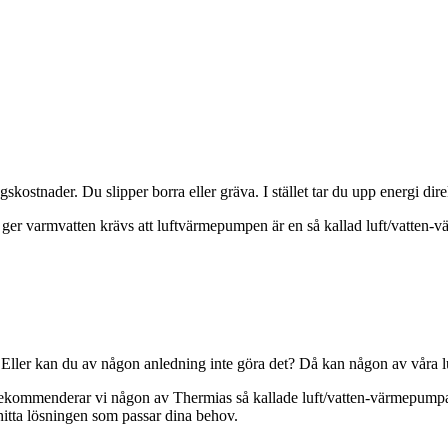
tnader. Du slipper borra eller gräva. I stället tar du upp energi dire
n ger varmvatten krävs att luftvärmepumpen är en så kallad luft/vatten
Eller kan du av någon anledning inte göra det? Då kan någon av våra lu
ommenderar vi någon av Thermias så kallade luft/vatten-värmepumpar. 
hitta lösningen som passar dina behov.