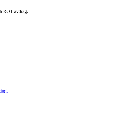
 och ROT-avdrag.
ring.