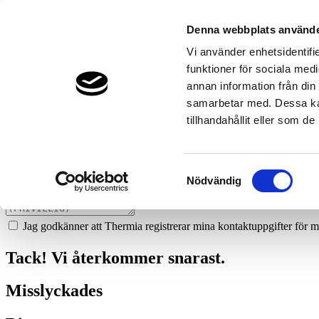
52
carlssons-ror-sunne
Denna webbplats använde
Prata med en expert
Vi använder enhetsidentifie
funktioner för sociala medi
Vi ger dig gärna goda råd - helt kostnadsfritt.
annan information från din
0565-31119
samarbetar med. Dessa kan
tillhandahållit eller som d
Boka ett hembesök
Vi hjälper dig att räkna ut mycket du kan spara med en värmepump!
Samtyckesval
Nödvändig
Jag godkänner att Thermia registrerar mina kontaktuppgifter för m
Tack! Vi återkommer snarast.
Misslyckades