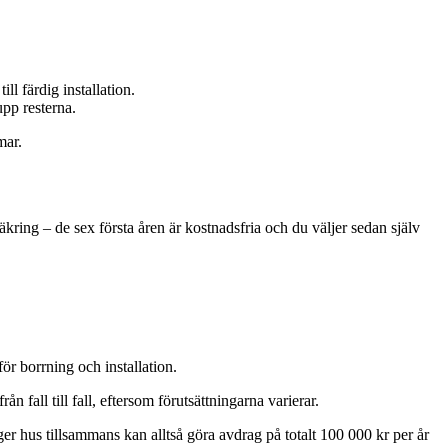
l färdig installation.
upp resterna.
mar.
kring – de sex första åren är kostnadsfria och du väljer sedan själv
r borrning och installation.
n fall till fall, eftersom förutsättningarna varierar.
ger hus tillsammans kan alltså göra avdrag på totalt 100 000 kr per år