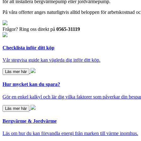
för att installera bergvärmepump eller jordvärmepump.
På våra offerter anges naturligtvis alltid beloppen för arbetskostnad
Frågor? Ring oss direkt på
0565-31119
Checklista inför ditt köp
Vår stegvisa guide kan vägleda dig inför ditt köp.
Läs mer här
Hur mycket kan du spara?
Gör en enkel kalkyl och lär dig vilka faktorer som påverkar din bespa
Läs mer här
Bergvärme & Jordvärme
Läs om hur du kan förvandla energi från marken till värme inomhus.