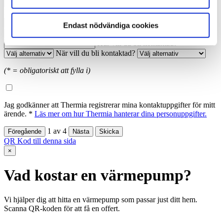
Namn: *
Ort: *
Telefon dagtid: *
Endast nödvändiga cookies
E-postadress: *
Hur vill du bli kontaktad?
När vill du bli kontaktad?
(* = obligatoriskt att fylla i)
Jag godkänner att Thermia registrerar mina kontaktuppgifter för mitt
ärende. *
Läs mer om hur Thermia hanterar dina personuppgifter.
1
av
4
QR Kod till denna sida
×
Vad kostar en värmepump?
Vi hjälper dig att hitta en värmepump som passar just ditt hem.
Scanna QR-koden för att få en offert.