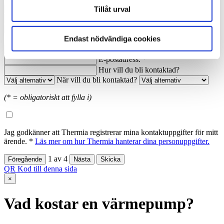
Nuvarande årsförbrukning av energi:
Tillåt urval
Anledning till förfrågan:
Namn: *
Ort: *
Endast nödvändiga cookies
Telefon dagtid: *
E-postadress: *
Hur vill du bli kontaktad?
När vill du bli kontaktad?
(* = obligatoriskt att fylla i)
Jag godkänner att Thermia registrerar mina kontaktuppgifter för mitt
ärende. *
Läs mer om hur Thermia hanterar dina personuppgifter.
1
av
4
QR Kod till denna sida
×
Vad kostar en värmepump?