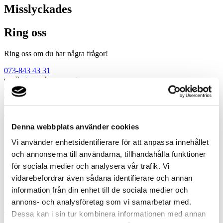
Misslyckades
Ring oss
Ring oss om du har några frågor!
073-843 43 31
Prata med en expert
Begär offert
Kontakta mig
Boka hembesök
Ring oss
Denna webbplats använder cookies
Prata med en expert
Vi använder enhetsidentifierare för att anpassa innehållet
Begär offert
och annonserna till användarna, tillhandahålla funktioner
Kontakta mig
för sociala medier och analysera vår trafik. Vi
Boka hembesök
Ring oss
vidarebefordrar även sådana identifierare och annan
Kontakt
information från din enhet till de sociala medier och
annons- och analysföretag som vi samarbetar med.
Dessa kan i sin tur kombinera informationen med annan