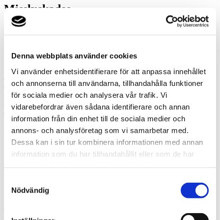
Misslyckades
Ring oss
Ring oss om du har några frågor!
Denna webbplats använder cookies
0942-515 95
Vi använder enhetsidentifierare för att anpassa innehållet
Prata med en expert
och annonserna till användarna, tillhandahålla funktioner
Begär offert
för sociala medier och analysera vår trafik. Vi
Kontakta mig
Boka hembesök
vidarebefordrar även sådana identifierare och annan
Ring oss
information från din enhet till de sociala medier och
annons- och analysföretag som vi samarbetar med.
Prata med en expert
Dessa kan i sin tur kombinera informationen med annan
Begär offert
information som du har tillhandahållit eller som de har
Kontakta mig
samlat in när du har använt deras tjänster.
Boka hembesök
Ring oss
Samtyckesval
Kontakt
Nödvändig