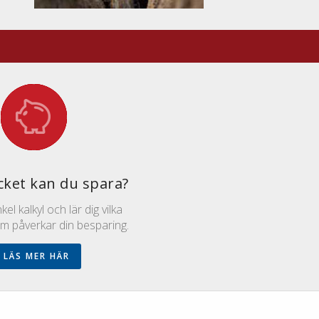
0
ket kan du spara?
el kalkyl och lär dig vilka
om påverkar din besparing.
LÄS MER HÄR