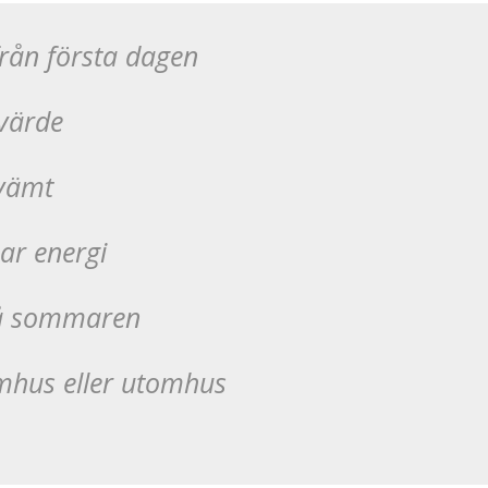
rån första dagen
 värde
kvämt
ar energi
på sommaren
mhus eller utomhus