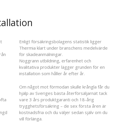
allation
tt
Enligt försäkringsbolagens statistik ligger
Thermia klart under branschens medelvärde
rån
för skadeanmälningar.
Noggrann utbildning, erfarenhet och
kvalitativa produkter lägger grunden för en
installation som håller år efter år.
Om något mot förmodan skulle krångla får du
hjälp av Sveriges bästa återförsäljarnät tack
ofta
vare 3 års produktgaranti och 18-årig
.
trygghetsförsäkring – de sex första åren är
ängd
kostnadsfria och du väljer sedan själv om du
vill förlänga.