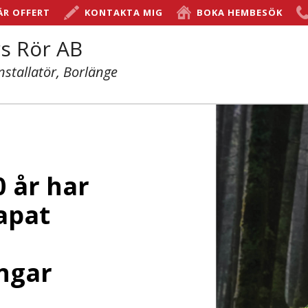
ÄR OFFERT
KONTAKTA MIG
BOKA HEMBESÖK
s Rör AB
nstallatör, Borlänge
0 år har
apat
ngar