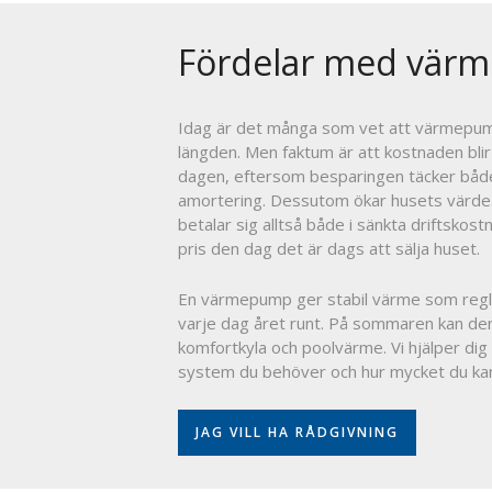
Fördelar med vär
Idag är det många som vet att värmepump
längden. Men faktum är att kostnaden blir
dagen, eftersom besparingen täcker båd
amortering. Dessutom ökar husets värd
betalar sig alltså både i sänkta driftskost
pris den dag det är dags att sälja huset.
En värmepump ger stabil värme som regl
varje dag året runt. På sommaren kan de
komfortkyla och poolvärme. Vi hjälper dig a
system du behöver och hur mycket du kan
JAG VILL HA RÅDGIVNING