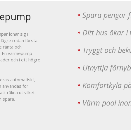
Spara pengar f
mepump
Ditt hus ökar i
ar lönar sig i
 lägre redan första
e ränta och
Tryggt och be
e. En värmepump
nader och i ett högre
Utnyttja förnyb
eras automatiskt,
Komfortkyla 
n användas för
tt räkna ut vilket
 spara.
Värm pool ino