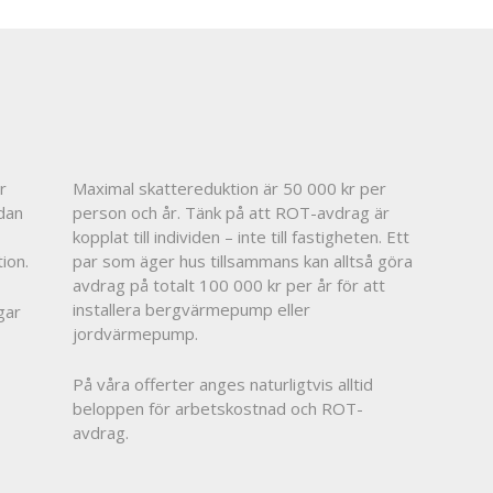
r
Maximal skattereduktion är 50 000 kr per
dan
person och år. Tänk på att ROT-avdrag är
kopplat till individen – inte till fastigheten. Ett
ion.
par som äger hus tillsammans kan alltså göra
avdrag på totalt 100 000 kr per år för att
installera bergvärmepump eller
gar
jordvärmepump.
På våra offerter anges naturligtvis alltid
beloppen för arbetskostnad och ROT-
avdrag.