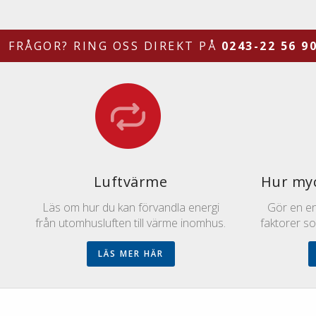
FRÅGOR? RING OSS DIREKT PÅ
0243-22 56 9
Luftvärme
Hur myc
Läs om hur du kan förvandla energi
Gör en enk
från utomhusluften till värme inomhus.
faktorer s
LÄS MER HÄR