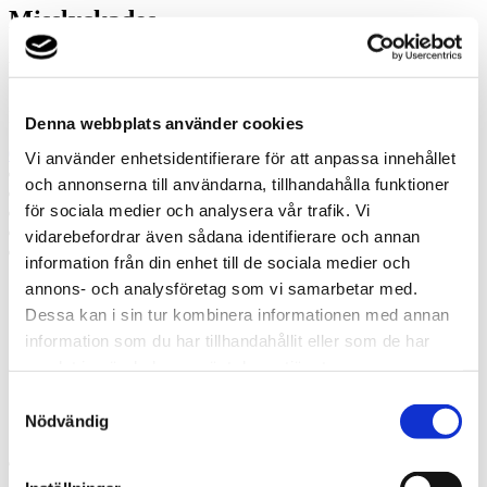
Misslyckades
Ring oss
Ring oss om du har några frågor!
Denna webbplats använder cookies
070-3436629
Vi använder enhetsidentifierare för att anpassa innehållet
Prata med en expert
och annonserna till användarna, tillhandahålla funktioner
Begär offert
för sociala medier och analysera vår trafik. Vi
Kontakta mig
Boka hembesök
vidarebefordrar även sådana identifierare och annan
Ring oss
information från din enhet till de sociala medier och
annons- och analysföretag som vi samarbetar med.
Prata med en expert
Dessa kan i sin tur kombinera informationen med annan
Begär offert
information som du har tillhandahållit eller som de har
Kontakta mig
samlat in när du har använt deras tjänster.
Boka hembesök
Ring oss
Samtyckesval
Kontakt
Nödvändig