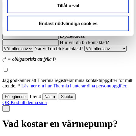
Nuvarande årsförbrukning av energi:
Tillåt urval
Anledning till förfrågan:
Namn: *
Ort: *
Endast nödvändiga cookies
Telefon dagtid: *
E-postadress: *
Hur vill du bli kontaktad?
När vill du bli kontaktad?
(* = obligatoriskt att fylla i)
Jag godkänner att Thermia registrerar mina kontaktuppgifter för mitt
ärende. *
Läs mer om hur Thermia hanterar dina personuppgifter.
1
av
4
QR Kod till denna sida
×
Vad kostar en värmepump?