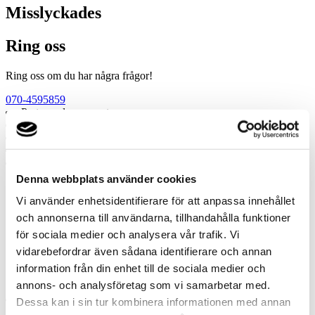
Misslyckades
Ring oss
Ring oss om du har några frågor!
070-4595859
Prata med en expert
Begär offert
Kontakta mig
Boka hembesök
Ring oss
Denna webbplats använder cookies
Prata med en expert
Vi använder enhetsidentifierare för att anpassa innehållet
Begär offert
och annonserna till användarna, tillhandahålla funktioner
Kontakta mig
för sociala medier och analysera vår trafik. Vi
Boka hembesök
Ring oss
vidarebefordrar även sådana identifierare och annan
Kontakt
information från din enhet till de sociala medier och
annons- och analysföretag som vi samarbetar med.
Dessa kan i sin tur kombinera informationen med annan