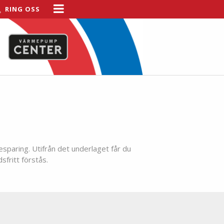
RING OSS
esparing. Utifrån det underlaget får du
sfritt förstås.