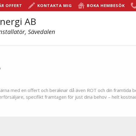
ÄR OFFERT
KONTAKTA MIG
BOKA HEMBESÖK
nergi AB
nstallatör, Sävedalen
?
ig gärna med en offert och beräknar då även ROT och din framtida b
örsäljare, specifikt framtagen för just dina behov – helt kostnad