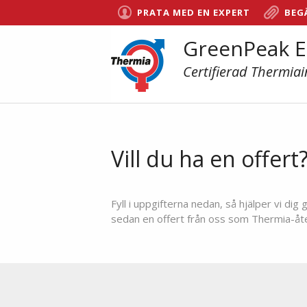
PRATA MED EN EXPERT
BEG
GreenPeak E
Certifierad Thermiai
Vill du ha en offert
Fyll i uppgifterna nedan, så hjälper vi d
sedan en offert från oss som Thermia-återf