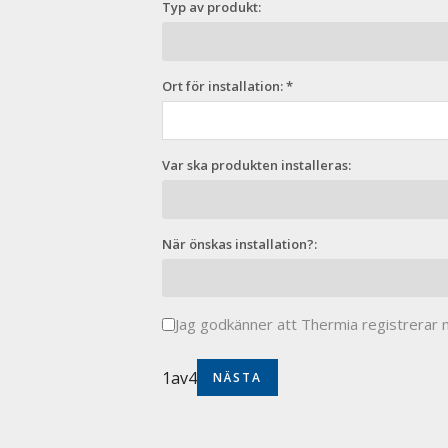
Typ av produkt:
Ort för installation: *
Var ska produkten installeras:
När önskas installation?:
Jag godkänner att Thermia registrerar m
1
av
4