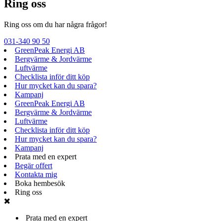
Ring oss
Ring oss om du har några frågor!
031-340 90 50
GreenPeak Energi AB
Bergvärme & Jordvärme
Luftvärme
Checklista inför ditt köp
Hur mycket kan du spara?
Kampanj
GreenPeak Energi AB
Bergvärme & Jordvärme
Luftvärme
Checklista inför ditt köp
Hur mycket kan du spara?
Kampanj
Prata med en expert
Begär offert
Kontakta mig
Boka hembesök
Ring oss
Prata med en expert