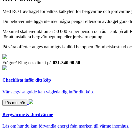
Med ROT-avdraget förbättras kalkylen för bergvärme och jordvärme ytt
Du behöver inte ligga ute med några pengar eftersom avdraget görs direkt 
Maximal skattereduktion är 50 000 kr per person och år. Tänk på att ROT
för att installera bergvärmepump eller jordvärmepump.
På våra offerter anges naturligtvis alltid beloppen för arbetskostnad
Frågor? Ring oss direkt på
031-340 90 50
Checklista inför ditt köp
Vår stegvisa guide kan vägleda dig inför ditt köp.
Läs mer här
Bergvärme & Jordvärme
Läs om hur du kan förvandla energi från marken till värme inomhus.