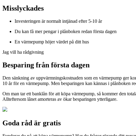
Misslyckades
Investeringen är normalt intjänad efter 5-10 år
Du kan få mer pengar i plånboken redan första dagen
En värmepump höjer värdet på ditt hus
Jag vill ha rådgivning
Besparing från första dagen
Den sänkning av uppvärmningskostnaden som en värmepump ger kommer ö
10 år för en värmepump. Men besparingen kan kännas i plånboken red
Om man tar ett banklån för att köpa värmepump, så kommer den totala 
Allteftersom lånet amorteras av ökar besparingen ytterligare.
Goda råd är gratis
Funderar du på att köpa värmepump? Har du frågor rörande ditt nuvaran