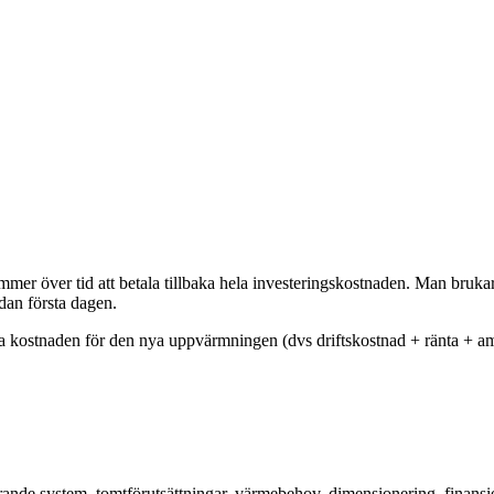
ver tid att betala tillbaka hela investeringskostnaden. Man brukar r
an första dagen.
kostnaden för den nya uppvärmningen (dvs driftskostnad + ränta + amor
de system, tomtförutsättningar, värmebehov, dimensionering, finansierin