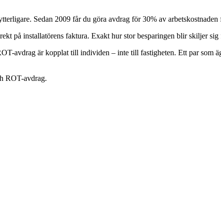
erligare. Sedan 2009 får du göra avdrag för 30% av arbetskostnaden fö
på installatörens faktura. Exakt hur stor besparingen blir skiljer sig frå
-avdrag är kopplat till individen – inte till fastigheten. Ett par som ä
 och ROT-avdrag.