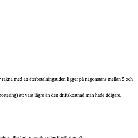
äkna med att återbetalningstiden ligger på någonstans mellan 5 och
tering) att vara lägre än den driftskostnad man hade tidigare.
g, tillstånd, garantier eller försäkringar?