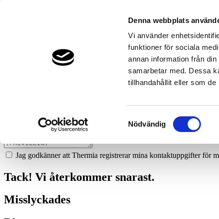
165
hassela-varme--vatten-ab
Denna webbplats använde
Prata med en expert
Vi använder enhetsidentifie
funktioner för sociala medi
Vi ger dig gärna goda råd - helt kostnadsfritt.
annan information från din
0706-76 77 02
samarbetar med. Dessa kan
tillhandahållit eller som d
Boka ett hembesök
Vi hjälper dig att räkna ut mycket du kan spara med en värmepump!
Samtyckesval
Nödvändig
Jag godkänner att Thermia registrerar mina kontaktuppgifter för m
Tack! Vi återkommer snarast.
Misslyckades