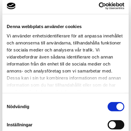
Denna webbplats använder cookies
Hemligheten bakom
Vi använder enhetsidentifierare för att anpassa innehållet
och annonserna till användarna, tillhandahålla funktioner
100 år av värmländsk innovation
för sociala medier och analysera vår trafik. Vi
vidarebefordrar även sådana identifierare och annan
Thermia arbetar varje dag för att utveckla morgondagens
värmelösningar. Det gör att vi vågar lova unik kvalitet,
information från din enhet till de sociala medier och
marknadsledande teknik och innovativa produkter. Med inspiration
annons- och analysföretag som vi samarbetar med.
från naturen levererar Thermia, tillsammans med erfarna
Dessa kan i sin tur kombinera informationen med annan
installatörer, trygghet i varje steg.
information som du har tillhandahållit eller som de har
KONTAKTA MIG
samlat in när du har använt deras tjänster.
Jag vill få kontakt med en erfaren
Samtyckesval
Nödvändig
installatör
Inställningar