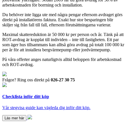
arbetskostnaden för borrning och installation.
Du behöver inte ligga ute med några pengar eftersom avdraget görs
direkt på installatörens faktura. Exakt hur stor besparingen blir
skiljer sig från fall till fall, eftersom förutsättningarna varierar.
Maximal skattereduktion är 50 000 kr per person och år. Tänk på att
ROT-avdrag är kopplat till individen – inte till fastigheten. Ett par
som äger hus tillsammans kan alltså göra avdrag på totalt 100 000 kr
per år för att installera bergvärmepump eller jordvärmepump.
På våra offerter anges naturligtvis alltid beloppen för arbetskostnad
och ROT-avdrag.
Frågor? Ring oss direkt på
026-27 30 75
Checklista inför ditt köp
Vår stegvisa guide kan vägleda dig inför ditt köp.
Läs mer här