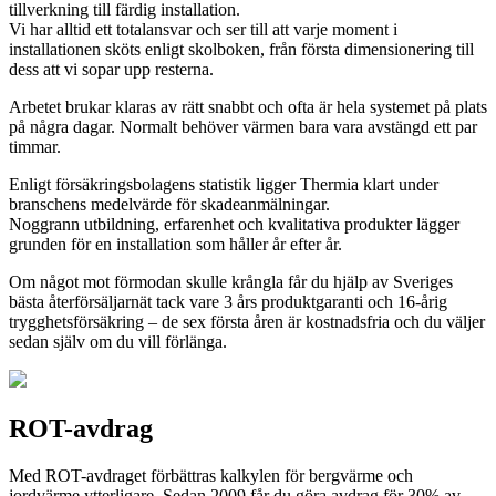
tillverkning till färdig installation.
Vi har alltid ett totalansvar och ser till att varje moment i
installationen sköts enligt skolboken, från första dimensionering till
dess att vi sopar upp resterna.
Arbetet brukar klaras av rätt snabbt och ofta är hela systemet på plats
på några dagar. Normalt behöver värmen bara vara avstängd ett par
timmar.
Enligt försäkringsbolagens statistik ligger Thermia klart under
branschens medelvärde för skadeanmälningar.
Noggrann utbildning, erfarenhet och kvalitativa produkter lägger
grunden för en installation som håller år efter år.
Om något mot förmodan skulle krångla får du hjälp av Sveriges
bästa återförsäljarnät tack vare 3 års produktgaranti och 16-årig
trygghetsförsäkring – de sex första åren är kostnadsfria och du väljer
sedan själv om du vill förlänga.
ROT-avdrag
Med ROT-avdraget förbättras kalkylen för bergvärme och
jordvärme ytterligare. Sedan 2009 får du göra avdrag för 30% av