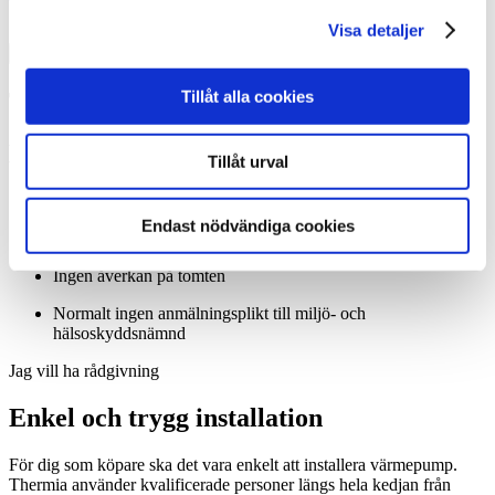
Visa detaljer
Tillåt alla cookies
Tack! Vi återkommer snarast.
Misslyckades
Tillåt urval
Ett bra alternativ för dig som inte vill eller får borra/gräva
Endast nödvändiga cookies
Lägre investeringskostnad än bergvärme/jordvärme
Ingen åverkan på tomten
Normalt ingen anmälningsplikt till miljö- och
hälsoskyddsnämnd
Jag vill ha rådgivning
Enkel och trygg installation
För dig som köpare ska det vara enkelt att installera värmepump.
Thermia använder kvalificerade personer längs hela kedjan från