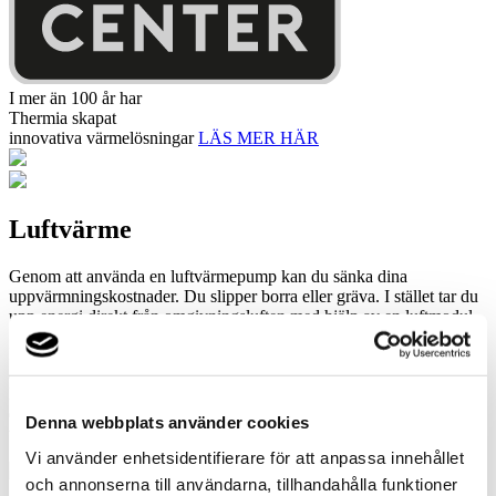
I mer än 100 år har
Thermia skapat
innovativa värmelösningar
LÄS MER HÄR
Luftvärme
Genom att använda en luftvärmepump kan du sänka dina
uppvärmningskostnader. Du slipper borra eller gräva. I stället tar du
upp energi direkt från omgivningsluften med hjälp av en luftmodul.
För att få ett komplett system som täcker hela värmebehovet och
även ger varmvatten krävs att luftvärmepumpen är en så kallad
luft/vatten-värmepump. En luft/luft-värmepump bör endast ses som
ett komplement till annan uppvärmning och klarar inte att producera
Denna webbplats använder cookies
varmvatten.
Vi använder enhetsidentifierare för att anpassa innehållet
och annonserna till användarna, tillhandahålla funktioner