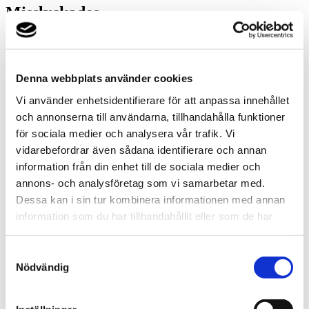
Misslyckades
Ring oss
Ring oss om du har några frågor!
Denna webbplats använder cookies
070-606 44 99
Vi använder enhetsidentifierare för att anpassa innehållet
Prata med en expert
och annonserna till användarna, tillhandahålla funktioner
Begär offert
för sociala medier och analysera vår trafik. Vi
Kontakta mig
Boka hembesök
vidarebefordrar även sådana identifierare och annan
Ring oss
information från din enhet till de sociala medier och
annons- och analysföretag som vi samarbetar med.
Prata med en expert
Dessa kan i sin tur kombinera informationen med annan
Begär offert
information som du har tillhandahållit eller som de har
Kontakta mig
samlat in när du har använt deras tjänster.
Boka hembesök
Ring oss
Samtyckesval
Kontakt
Nödvändig