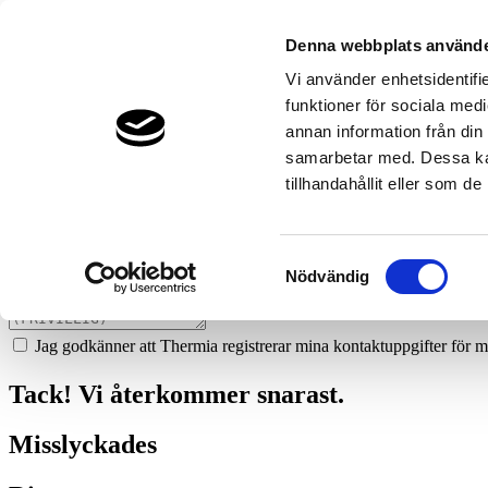
43
installationsgruppen-malung
Denna webbplats använde
Prata med en expert
Vi använder enhetsidentifie
funktioner för sociala medi
Vi ger dig gärna goda råd - helt kostnadsfritt.
annan information från din
0280-130 75
samarbetar med. Dessa kan
tillhandahållit eller som d
Boka ett hembesök
Vi hjälper dig att räkna ut mycket du kan spara med en värmepump!
Samtyckesval
Nödvändig
Jag godkänner att Thermia registrerar mina kontaktuppgifter för m
Tack! Vi återkommer snarast.
Misslyckades