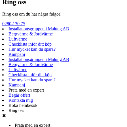
Ring oss
Ring oss om du har några frågor!
0280-130 75
Installationsgruppen i Malung AB
Bergvärme & Jordvärme
Luftvärme
Checklista inför ditt köp
Hur mycket kan du spara?
Kampanj
Installationsgruppen i Malung AB
Bergvärme & Jordvärme
Luftvärme
Checklista inför ditt köp
Hur mycket kan du spara?
Kampanj
Prata med en expert
Begär offert
Kontakta mig
Boka hembesök
Ring oss
Prata med en expert