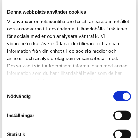
det till exempel tonårsbarn som förbrukar mycket varmvatten
eller äldre människor som vill ha en extra hög
Denna webbplats använder cookies
inomhustemperatur? Det gäller att anpassa storleken på din
Vi använder enhetsidentifierare för att anpassa innehållet
värmepump efter husets behov.
och annonserna till användarna, tillhandahålla funktioner
för sociala medier och analysera vår trafik. Vi
vidarebefordrar även sådana identifierare och annan
6. Dimensionering
information från din enhet till de sociala medier och
annons- och analysföretag som vi samarbetar med.
Dimensioneringen är mycket viktig eftersom din värmepump
ska:
Dessa kan i sin tur kombinera informationen med annan
a) Värma ditt hus på ett lönsamt sätt under hela året.
information som du har tillhandahållit eller som de har
b) Hantera även de allra kallaste dagarna.
samlat in när du har använt deras tjänster.
En större värmepump ger en högre investeringskostnad, men
Samtyckesval
en lägre driftskostnad. Med en för liten värmepump blir det
Nödvändig
tvärtom. En korrekt dimensionering har en optimal balans
mellan investering och driftskostnad.
Inställningar
7. Förväntade besparingar
Statistik