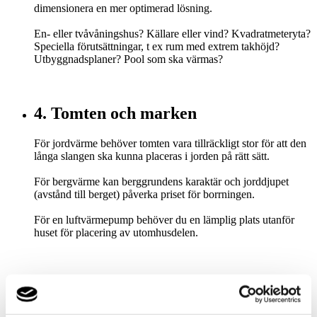
dimensionera en mer optimerad lösning.
En- eller tvåvåningshus? Källare eller vind? Kvadratmeteryta?
Speciella förutsättningar, t ex rum med extrem takhöjd?
Utbyggnadsplaner? Pool som ska värmas?
4. Tomten och marken
För jordvärme behöver tomten vara tillräckligt stor för att den
långa slangen ska kunna placeras i jorden på rätt sätt.
För bergvärme kan berggrundens karaktär och jorddjupet
(avstånd till berget) påverka priset för borrningen.
För en luftvärmepump behöver du en lämplig plats utanför
huset för placering av utomhusdelen.
5. Värme- och varmvattenbehov
Vilket energibehov har huset? Hur många bor i huset? Finns