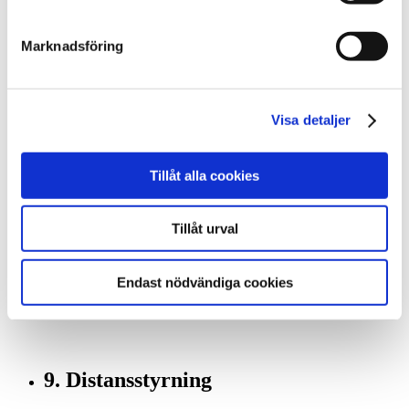
En effektiv värmepump kan sänka dina värmekostnader. Men
det är många faktorer som påverkar effekten, t ex husets
beskaffenhet, systemets dimensionering och prestanda samt
Marknadsföring
förstås utetemperaturen.
Hur lång tid det tar innan du har tjänat in
investeringskostnaden beror naturligtvis på hur stora
besparingar du kommer att göra. Här hjälper vi dig gärna att
Visa detaljer
göra en kalkyl.
Tillåt alla cookies
8. Buller
Tillåt urval
En bra värmepump ska inte väsnas så att den stör
omgivningen. De flesta människor störs normalt inte av
värmepumpsljudet.
Endast nödvändiga cookies
Har du möjlighet att provlyssna en installerad anläggning så
gör gärna det.
9. Distansstyrning