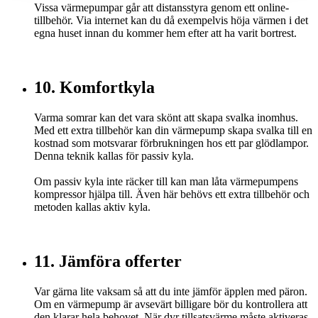
Vissa värmepumpar går att distansstyra genom ett online-
tillbehör. Via internet kan du då exempelvis höja värmen i det
egna huset innan du kommer hem efter att ha varit bortrest.
10. Komfortkyla
Varma somrar kan det vara skönt att skapa svalka inomhus.
Med ett extra tillbehör kan din värmepump skapa svalka till en
kostnad som motsvarar förbrukningen hos ett par glödlampor.
Denna teknik kallas för passiv kyla.
Om passiv kyla inte räcker till kan man låta värmepumpens
kompressor hjälpa till. Även här behövs ett extra tillbehör och
metoden kallas aktiv kyla.
11. Jämföra offerter
Var gärna lite vaksam så att du inte jämför äpplen med päron.
Om en värmepump är avsevärt billigare bör du kontrollera att
den klarar hela behovet. När dyr tillsatsvärme måste aktiveras