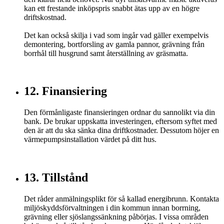
kan ett frestande inköpspris snabbt ätas upp av en högre
driftskostnad.
Det kan också skilja i vad som ingår vad gäller exempelvis
demontering, bortforsling av gamla pannor, grävning från
borrhål till husgrund samt återställning av gräsmatta.
12. Finansiering
Den förmånligaste finansieringen ordnar du sannolikt via din
bank. De brukar uppskatta investeringen, eftersom syftet med
den är att du ska sänka dina driftkostnader. Dessutom höjer en
värmepumpsinstallation värdet på ditt hus.
13. Tillstånd
Det råder anmälningsplikt för så kallad energibrunn. Kontakta
miljöskyddsförvaltningen i din kommun innan borrning,
grävning eller sjöslangssänkning påbörjas. I vissa områden