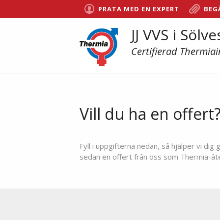
PRATA MED EN EXPERT
BEG
JJ VVS i Sölv
Certifierad Thermiai
Vill du ha en offert
Fyll i uppgifterna nedan, så hjälper vi d
sedan en offert från oss som Thermia-återf