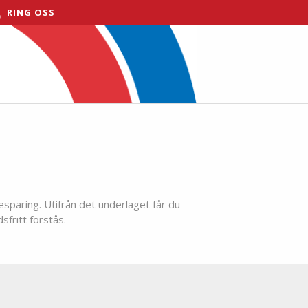
RING OSS
esparing. Utifrån det underlaget får du
sfritt förstås.