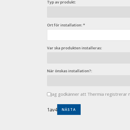
Typ av produkt:
Ort för installation: *
Var ska produkten installeras:
När önskas installation?:
Jag godkänner att Thermia registrerar m
1
av
4