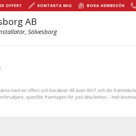
ÄR OFFERT
KONTAKTA MIG
BOKA HEMBESÖK
esborg AB
nstallatör, Sölvesborg
?
ig gärna med en offert och beräknar då även ROT och din framtida b
örsäljare, specifikt framtagen för just dina behov – helt kostnad