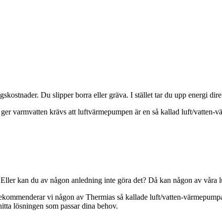
tnader. Du slipper borra eller gräva. I stället tar du upp energi dire
n ger varmvatten krävs att luftvärmepumpen är en så kallad luft/vatten
Eller kan du av någon anledning inte göra det? Då kan någon av våra lu
ommenderar vi någon av Thermias så kallade luft/vatten-värmepumpar. 
hitta lösningen som passar dina behov.