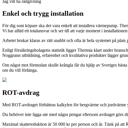
Jag vill ha rådgivning
Enkel och trygg installation
För dig som köpare ska det vara enkelt att installera värmepump. Thermi
Vi har alltid ett totalansvar och ser till att varje moment i installation
Arbetet brukar klaras av rätt snabbt och ofta är hela systemet på plat
Enligt försäkringsbolagens statistik ligger Thermia klart under brans
Noggrann utbildning, erfarenhet och kvalitativa produkter lägger grunde
Om något mot förmodan skulle krångla får du hjälp av Sveriges bästa åt
om du vill förlänga.
ROT-avdrag
Med ROT-avdraget förbättras kalkylen för bergvärme och jordvärme ytt
Du behöver inte ligga ute med några pengar eftersom avdraget görs direkt 
Maximal skattereduktion är 50 000 kr per person och år. Tänk på att ROT