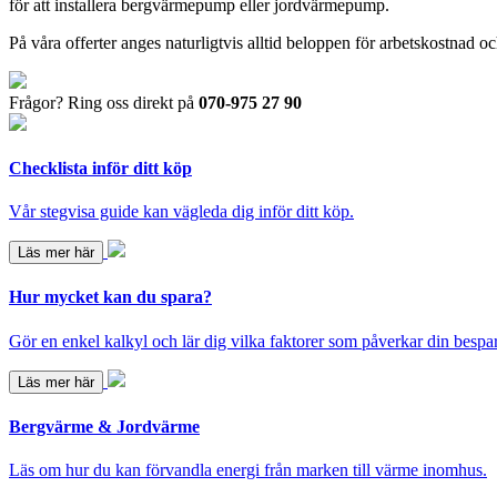
för att installera bergvärmepump eller jordvärmepump.
På våra offerter anges naturligtvis alltid beloppen för arbetskostnad
Frågor? Ring oss direkt på
070-975 27 90
Checklista inför ditt köp
Vår stegvisa guide kan vägleda dig inför ditt köp.
Läs mer här
Hur mycket kan du spara?
Gör en enkel kalkyl och lär dig vilka faktorer som påverkar din bespa
Läs mer här
Bergvärme & Jordvärme
Läs om hur du kan förvandla energi från marken till värme inomhus.