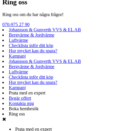
Ring oss
Ring oss om du har några frågor!
070-975 27 90
Johansson & Gunverth VVS & EL AB
Bergvärme & Jordvärme
Luftvärme
Checklista inför ditt köp
Hur mycket kan du spara?
Kampanj
Johansson & Gunverth VVS & EL AB
Bergvärme & Jordvärme
Luftvärme
Checklista inför ditt köp
Hur mycket kan du spara?
Kampanj
Prata med en expert
Begär offert
Kontakta mig
Boka hembesök
Ring oss
Prata med en expert