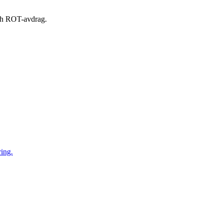
 och ROT-avdrag.
ring.