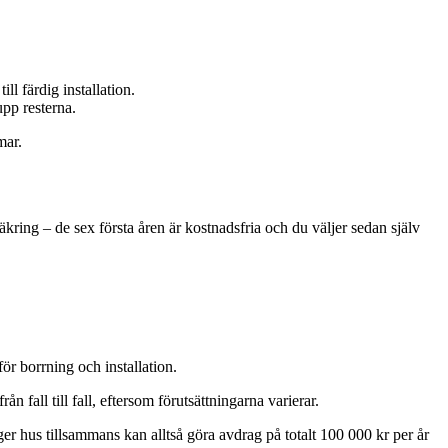
l färdig installation.
upp resterna.
mar.
kring – de sex första åren är kostnadsfria och du väljer sedan själv
r borrning och installation.
n fall till fall, eftersom förutsättningarna varierar.
ger hus tillsammans kan alltså göra avdrag på totalt 100 000 kr per år