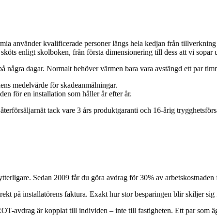
a använder kvalificerade personer längs hela kedjan från tillverkning til
en sköts enligt skolboken, från första dimensionering till dess att vi sopar 
s på några dagar. Normalt behöver värmen bara vara avstängd ett par tim
chens medelvärde för skadeanmälningar.
n för en installation som håller år efter år.
erförsäljarnät tack vare 3 års produktgaranti och 16-årig trygghetsförsä
erligare. Sedan 2009 får du göra avdrag för 30% av arbetskostnaden fö
på installatörens faktura. Exakt hur stor besparingen blir skiljer sig frå
-avdrag är kopplat till individen – inte till fastigheten. Ett par som ä