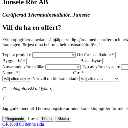
Junsele Rör AB
Certifierad Thermiainstallatör, Junsele
Vill du ha en offert?
Fyll i uppgifterna nedan, så hjälper vi dig gärna med en offert och be
framtagen för just dina behov – helt kostnadsfritt förstås.
Typ av produkt:
Ort för installation: *
Byggnadsår:
Bostadsyta:
Nuvarande värmekälla:
Typ av värmesystem:
Namn: *
Ort: *
När vill du bli kontaktad?
(* = obligatoriskt att fylla i)
Jag godkänner att Thermia registrerar mina kontaktuppgifter för mitt 
1
av
4
QR Kod till denna sida