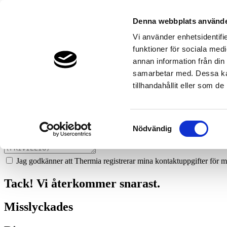
168
junsele-ror-ab
Denna webbplats använde
Prata med en expert
Vi använder enhetsidentifie
funktioner för sociala medi
Vi ger dig gärna goda råd - helt kostnadsfritt.
annan information från din
070-3702699
samarbetar med. Dessa kan
tillhandahållit eller som d
Boka ett hembesök
Vi hjälper dig att räkna ut mycket du kan spara med en värmepump!
Samtyckesval
Nödvändig
Jag godkänner att Thermia registrerar mina kontaktuppgifter för m
Tack! Vi återkommer snarast.
Misslyckades