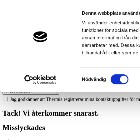
78
k-e-borgs-ror-svets-kungsangen
Denna webbplats använde
Prata med en expert
Vi använder enhetsidentifie
funktioner för sociala medi
Vi ger dig gärna goda råd - helt kostnadsfritt.
annan information från din
070-7420566
samarbetar med. Dessa kan
tillhandahållit eller som d
Boka ett hembesök
Vi hjälper dig att räkna ut mycket du kan spara med en värmepump!
Samtyckesval
Nödvändig
Jag godkänner att Thermia registrerar mina kontaktuppgifter för m
Tack! Vi återkommer snarast.
Misslyckades