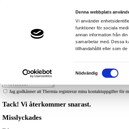
929
killerods-vvs-ab
Denna webbplats använde
Prata med en expert
Vi använder enhetsidentifie
funktioner för sociala medi
Vi ger dig gärna goda råd - helt kostnadsfritt.
annan information från din
+46 760 143 704
samarbetar med. Dessa kan
tillhandahållit eller som d
Boka ett hembesök
Vi hjälper dig att räkna ut mycket du kan spara med en värmepump!
Samtyckesval
Nödvändig
Jag godkänner att Thermia registrerar mina kontaktuppgifter för m
Tack! Vi återkommer snarast.
Misslyckades