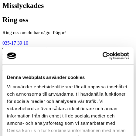
Misslyckades
Ring oss
Ring oss om du har några frågor!
035-17 39 10
Prata med en expert
Begär offert
Kontakta mig
Boka hembesök
Ring oss
Denna webbplats använder cookies
Prata med en expert
Vi använder enhetsidentifierare för att anpassa innehållet
Begär offert
och annonserna till användarna, tillhandahålla funktioner
Kontakta mig
för sociala medier och analysera vår trafik. Vi
Boka hembesök
Ring oss
vidarebefordrar även sådana identifierare och annan
Kontakt
information från din enhet till de sociala medier och
annons- och analysföretag som vi samarbetar med.
Dessa kan i sin tur kombinera informationen med annan