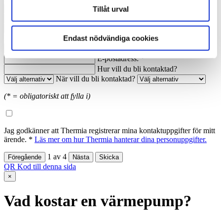
Nuvarande årsförbrukning av energi:
Tillåt urval
Anledning till förfrågan:
Namn: *
Ort: *
Endast nödvändiga cookies
Telefon dagtid: *
E-postadress: *
Hur vill du bli kontaktad?
När vill du bli kontaktad?
(* = obligatoriskt att fylla i)
Jag godkänner att Thermia registrerar mina kontaktuppgifter för mitt
ärende. *
Läs mer om hur Thermia hanterar dina personuppgifter.
1
av
4
QR Kod till denna sida
×
Vad kostar en värmepump?