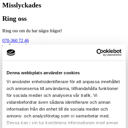
Misslyckades
Ring oss
Ring oss om du har några frågor!
070-360 72 46
Prata med en expert
Begär offert
Kontakta mig
Boka hembesök
Ring oss
Denna webbplats använder cookies
Prata med en expert
Vi använder enhetsidentifierare för att anpassa innehållet
Begär offert
och annonserna till användarna, tillhandahålla funktioner
Kontakta mig
för sociala medier och analysera vår trafik. Vi
Boka hembesök
Ring oss
vidarebefordrar även sådana identifierare och annan
Kontakt
information från din enhet till de sociala medier och
annons- och analysföretag som vi samarbetar med.
Dessa kan i sin tur kombinera informationen med annan