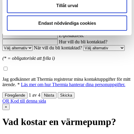
Nuvarande årsförbrukning av energi:
Tillåt urval
Anledning till förfrågan:
Namn: *
Ort: *
Endast nödvändiga cookies
Telefon dagtid: *
E-postadress: *
Hur vill du bli kontaktad?
När vill du bli kontaktad?
(* = obligatoriskt att fylla i)
Jag godkänner att Thermia registrerar mina kontaktuppgifter för mitt
ärende. *
Läs mer om hur Thermia hanterar dina personuppgifter.
1
av
4
QR Kod till denna sida
×
Vad kostar en värmepump?