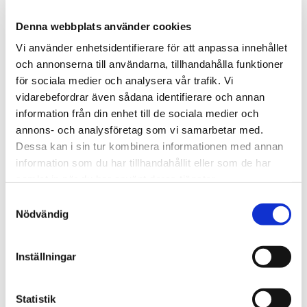
det till exempel tonårsbarn som förbrukar mycket varmvatten
eller äldre människor som vill ha en extra hög
Denna webbplats använder cookies
inomhustemperatur? Det gäller att anpassa storleken på din
Vi använder enhetsidentifierare för att anpassa innehållet
värmepump efter husets behov.
och annonserna till användarna, tillhandahålla funktioner
för sociala medier och analysera vår trafik. Vi
vidarebefordrar även sådana identifierare och annan
6. Dimensionering
information från din enhet till de sociala medier och
annons- och analysföretag som vi samarbetar med.
Dimensioneringen är mycket viktig eftersom din värmepump
ska:
Dessa kan i sin tur kombinera informationen med annan
a) Värma ditt hus på ett lönsamt sätt under hela året.
information som du har tillhandahållit eller som de har
b) Hantera även de allra kallaste dagarna.
samlat in när du har använt deras tjänster.
En större värmepump ger en högre investeringskostnad, men
Samtyckesval
en lägre driftskostnad. Med en för liten värmepump blir det
Nödvändig
tvärtom. En korrekt dimensionering har en optimal balans
mellan investering och driftskostnad.
Inställningar
7. Förväntade besparingar
Statistik