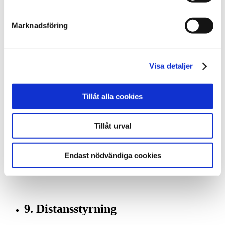
En effektiv värmepump kan sänka dina värmekostnader. Men
det är många faktorer som påverkar effekten, t ex husets
beskaffenhet, systemets dimensionering och prestanda samt
Marknadsföring
förstås utetemperaturen.
Hur lång tid det tar innan du har tjänat in
investeringskostnaden beror naturligtvis på hur stora
besparingar du kommer att göra. Här hjälper vi dig gärna att
Visa detaljer
göra en kalkyl.
Tillåt alla cookies
8. Buller
Tillåt urval
En bra värmepump ska inte väsnas så att den stör
omgivningen. De flesta människor störs normalt inte av
värmepumpsljudet.
Endast nödvändiga cookies
Har du möjlighet att provlyssna en installerad anläggning så
gör gärna det.
9. Distansstyrning