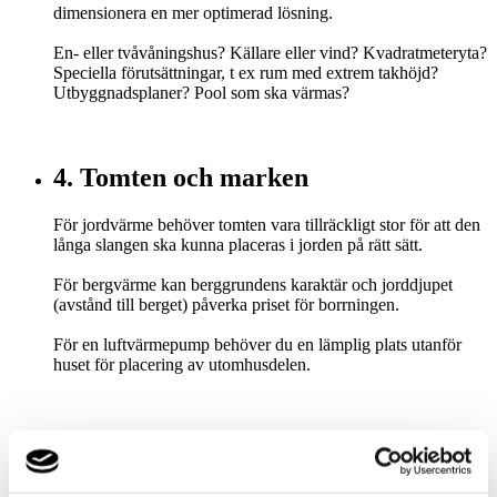
dimensionera en mer optimerad lösning.
En- eller tvåvåningshus? Källare eller vind? Kvadratmeteryta?
Speciella förutsättningar, t ex rum med extrem takhöjd?
Utbyggnadsplaner? Pool som ska värmas?
4. Tomten och marken
För jordvärme behöver tomten vara tillräckligt stor för att den
långa slangen ska kunna placeras i jorden på rätt sätt.
För bergvärme kan berggrundens karaktär och jorddjupet
(avstånd till berget) påverka priset för borrningen.
För en luftvärmepump behöver du en lämplig plats utanför
huset för placering av utomhusdelen.
5. Värme- och varmvattenbehov
Vilket energibehov har huset? Hur många bor i huset? Finns