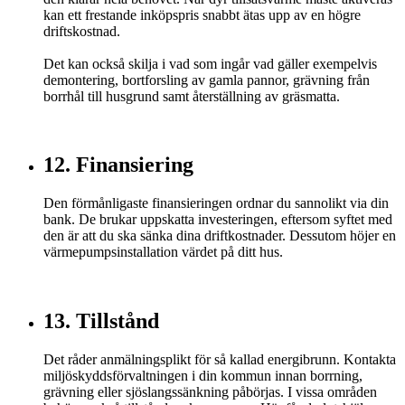
kan ett frestande inköpspris snabbt ätas upp av en högre
driftskostnad.
Det kan också skilja i vad som ingår vad gäller exempelvis
demontering, bortforsling av gamla pannor, grävning från
borrhål till husgrund samt återställning av gräsmatta.
12. Finansiering
Den förmånligaste finansieringen ordnar du sannolikt via din
bank. De brukar uppskatta investeringen, eftersom syftet med
den är att du ska sänka dina driftkostnader. Dessutom höjer en
värmepumpsinstallation värdet på ditt hus.
13. Tillstånd
Det råder anmälningsplikt för så kallad energibrunn. Kontakta
miljöskyddsförvaltningen i din kommun innan borrning,
grävning eller sjöslangssänkning påbörjas. I vissa områden