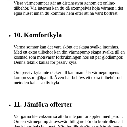
Vissa värmepumpar går att distansstyra genom ett online-
tillbehör. Via internet kan du då exempelvis höja värmen i det
egna huset innan du kommer hem efter att ha varit bortrest.
10. Komfortkyla
Varma somrar kan det vara skönt att skapa svalka inomhus.
Med ett extra tillbehör kan din värmepump skapa svalka till en
kostnad som motsvarar förbrukningen hos ett par glödlampor.
Denna teknik kallas för passiv kyla.
Om passiv kyla inte räcker till kan man låta värmepumpens
kompressor hjälpa till. Även här behövs ett extra tillbehör och
metoden kallas aktiv kyla.
11. Jämföra offerter
Var gärna lite vaksam så att du inte jämför äpplen med päron.
Om en värmepump är avsevärt billigare bör du kontrollera att
den klarar hela behovet. När dyr tillsatsvärme måste aktiveras