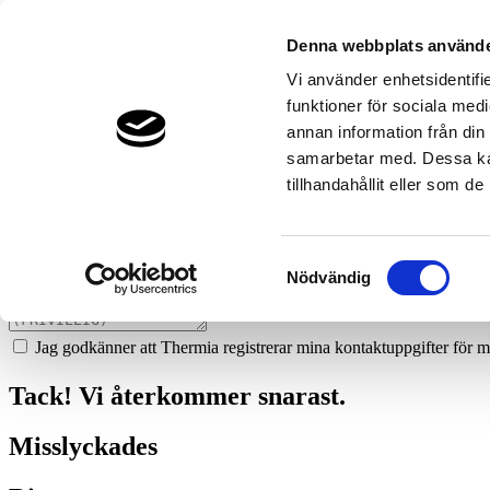
83
mahlqvist-ror-katrineholm
Denna webbplats använde
Prata med en expert
Vi använder enhetsidentifie
funktioner för sociala medi
Vi ger dig gärna goda råd - helt kostnadsfritt.
annan information från din
070-944 43 42
samarbetar med. Dessa kan
tillhandahållit eller som d
Boka ett hembesök
Vi hjälper dig att räkna ut mycket du kan spara med en värmepump!
Samtyckesval
Nödvändig
Jag godkänner att Thermia registrerar mina kontaktuppgifter för m
Tack! Vi återkommer snarast.
Misslyckades