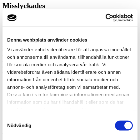
Misslyckades
Ring oss
Ring oss om du har några frågor!
Denna webbplats använder cookies
072-987 48 15
Vi använder enhetsidentifierare för att anpassa innehållet
Prata med en expert
Begär offert
och annonserna till användarna, tillhandahålla funktioner
Kontakta mig
för sociala medier och analysera vår trafik. Vi
Boka hembesök
vidarebefordrar även sådana identifierare och annan
Ring oss
information från din enhet till de sociala medier och
annons- och analysföretag som vi samarbetar med.
Prata med en expert
Begär offert
Dessa kan i sin tur kombinera informationen med annan
Kontakta mig
information som du har tillhandahållit eller som de har
Boka hembesök
samlat in när du har använt deras tjänster.
Ring oss
Kontakt
Samtyckesval
Nödvändig