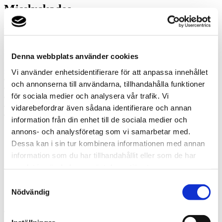
Misslyckades
Ring oss
Ring oss om du har några frågor!
Denna webbplats använder cookies
070-744 41 13
Vi använder enhetsidentifierare för att anpassa innehållet
Prata med en expert
och annonserna till användarna, tillhandahålla funktioner
Begär offert
för sociala medier och analysera vår trafik. Vi
Kontakta mig
Boka hembesök
vidarebefordrar även sådana identifierare och annan
Ring oss
information från din enhet till de sociala medier och
annons- och analysföretag som vi samarbetar med.
Prata med en expert
Dessa kan i sin tur kombinera informationen med annan
Begär offert
information som du har tillhandahållit eller som de har
Kontakta mig
samlat in när du har använt deras tjänster.
Boka hembesök
Ring oss
Samtyckesval
Kontakt
Nödvändig