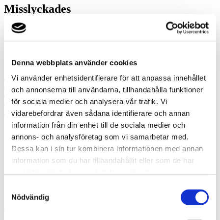
Misslyckades
Ring oss
Ring oss om du har några frågor!
Denna webbplats använder cookies
+4621109876
Vi använder enhetsidentifierare för att anpassa innehållet
Prata med en expert
Begär offert
och annonserna till användarna, tillhandahålla funktioner
Kontakta mig
för sociala medier och analysera vår trafik. Vi
Boka hembesök
vidarebefordrar även sådana identifierare och annan
Ring oss
information från din enhet till de sociala medier och
annons- och analysföretag som vi samarbetar med.
Prata med en expert
Begär offert
Dessa kan i sin tur kombinera informationen med annan
Kontakta mig
information som du har tillhandahållit eller som de har
Boka hembesök
samlat in när du har använt deras tjänster.
Ring oss
Kontakt
Samtyckesval
Nödvändig