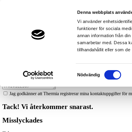
410
nybloms-ror-ab
Denna webbplats använde
Prata med en expert
Vi använder enhetsidentifie
funktioner för sociala medi
Vi ger dig gärna goda råd - helt kostnadsfritt.
annan information från din
026-455 30 30
samarbetar med. Dessa kan
tillhandahållit eller som d
Boka ett hembesök
Vi hjälper dig att räkna ut mycket du kan spara med en värmepump!
Samtyckesval
Nödvändig
Jag godkänner att Thermia registrerar mina kontaktuppgifter för m
Tack! Vi återkommer snarast.
Misslyckades