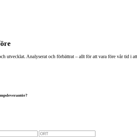
före
t och utvecklat. Analyserat och förbättrat – allt för att vara före vår ti
pumpsleverantör?