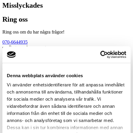
Misslyckades
Ring oss
Ring oss om du har några frågor!
070-6644935
Prata med en expert
Begär offert
Kontakta mig
Boka hembesök
Ring oss
Denna webbplats använder cookies
Prata med en expert
Vi använder enhetsidentifierare för att anpassa innehållet
Begär offert
och annonserna till användarna, tillhandahålla funktioner
Kontakta mig
för sociala medier och analysera vår trafik. Vi
Boka hembesök
Ring oss
vidarebefordrar även sådana identifierare och annan
Kontakt
information från din enhet till de sociala medier och
annons- och analysföretag som vi samarbetar med.
Dessa kan i sin tur kombinera informationen med annan