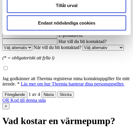
Nuvarande årsförbrukning av energi:
Tillåt urval
Anledning till förfrågan:
Namn: *
Ort: *
Endast nödvändiga cookies
Telefon dagtid: *
E-postadress: *
Hur vill du bli kontaktad?
När vill du bli kontaktad?
(* = obligatoriskt att fylla i)
Jag godkänner att Thermia registrerar mina kontaktuppgifter för mitt
ärende. *
Läs mer om hur Thermia hanterar dina personuppgifter.
1
av
4
QR Kod till denna sida
×
Vad kostar en värmepump?