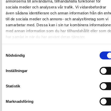
annonserna till användarna, tillhandahålla funktioner för
a) Värma ditt hus på ett lönsamt sätt under hela året.
sociala medier och analysera vår trafik. Vi vidarebefordrar
b) Hantera även de allra kallaste dagarna.
även sådana identifierare och annan information från din enh
En större värmepump ger en högre investeringskostnad, men
till de sociala medier och annons- och analysföretag som vi
en lägre driftskostnad. Med en för liten värmepump blir det
samarbetar med. Dessa kan i sin tur kombinera information
tvärtom. En korrekt dimensionering har en optimal balans
mellan investering och driftskostnad.
med annan information som du har tillhandahållit eller som d
har samlat in när du har använt deras tjänster.
7. Förväntade besparingar
Samtyckesval
Nödvändig
En effektiv värmepump kan sänka dina värmekostnader. Men
det är många faktorer som påverkar effekten, t ex husets
beskaffenhet, systemets dimensionering och prestanda samt
Inställningar
förstås utetemperaturen.
Hur lång tid det tar innan du har tjänat in
Statistik
investeringskostnaden beror naturligtvis på hur stora
besparingar du kommer att göra. Här hjälper vi dig gärna att
göra en kalkyl.
Marknadsföring