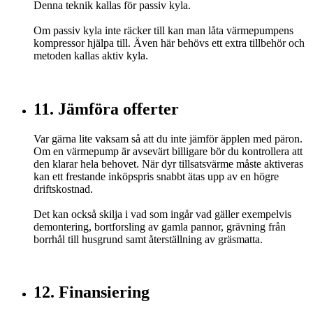
Denna teknik kallas för passiv kyla.
Om passiv kyla inte räcker till kan man låta värmepumpens
kompressor hjälpa till. Även här behövs ett extra tillbehör och
metoden kallas aktiv kyla.
11. Jämföra offerter
Var gärna lite vaksam så att du inte jämför äpplen med päron.
Om en värmepump är avsevärt billigare bör du kontrollera att
den klarar hela behovet. När dyr tillsatsvärme måste aktiveras
kan ett frestande inköpspris snabbt ätas upp av en högre
driftskostnad.
Det kan också skilja i vad som ingår vad gäller exempelvis
demontering, bortforsling av gamla pannor, grävning från
borrhål till husgrund samt återställning av gräsmatta.
12. Finansiering