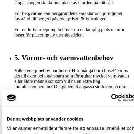
långa slangen ska kunna placeras i jorden på rätt sätt.
För bergvärme kan berggrundens karaktär och jorddjupet
(avstånd till berget) påverka priset för borrningen.
För en luftvärmepump behöver du en lämplig plats utanför
huset för placering av utomhusdelen.
5. Värme- och varmvattenbehov
Vilket energibehov har huset? Hur många bor i huset? Finns
det till exempel tonårsbarn som förbrukar mycket varmvatten
eller äldre människor som vill ha en extra hög
inomhustemperatur? Det gäller att anpassa storleken på din
värmepump efter husets behov.
6. Dimensionering
Denna webbplats använder cookies
Dimensioneringen är mycket viktig eftersom din värmepump
Vi använder enhetsidentifierare för att anpassa innehållet oc
ska: