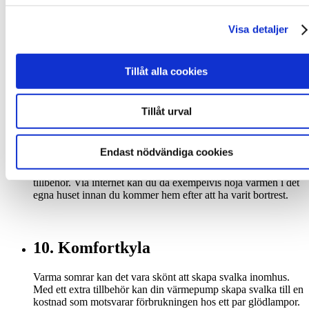
8. Buller
Visa detaljer
En bra värmepump ska inte väsnas så att den stör
omgivningen. De flesta människor störs normalt inte av
värmepumpsljudet.
Tillåt alla cookies
Har du möjlighet att provlyssna en installerad anläggning så
gör gärna det.
Tillåt urval
9. Distansstyrning
Endast nödvändiga cookies
Vissa värmepumpar går att distansstyra genom ett online-
tillbehör. Via internet kan du då exempelvis höja värmen i det
egna huset innan du kommer hem efter att ha varit bortrest.
10. Komfortkyla
Varma somrar kan det vara skönt att skapa svalka inomhus.
Med ett extra tillbehör kan din värmepump skapa svalka till en
kostnad som motsvarar förbrukningen hos ett par glödlampor.