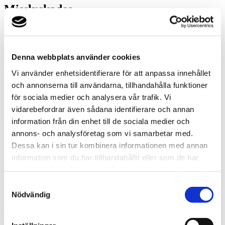
Misslyckades
Ring oss
Ring oss om du har några frågor!
Denna webbplats använder cookies
+4619273000
Vi använder enhetsidentifierare för att anpassa innehållet
Prata med en expert
och annonserna till användarna, tillhandahålla funktioner
Begär offert
för sociala medier och analysera vår trafik. Vi
Kontakta mig
Boka hembesök
vidarebefordrar även sådana identifierare och annan
Ring oss
information från din enhet till de sociala medier och
annons- och analysföretag som vi samarbetar med.
Prata med en expert
Dessa kan i sin tur kombinera informationen med annan
Begär offert
information som du har tillhandahållit eller som de har
Kontakta mig
samlat in när du har använt deras tjänster.
Boka hembesök
Ring oss
Samtyckesval
Kontakt
Nödvändig