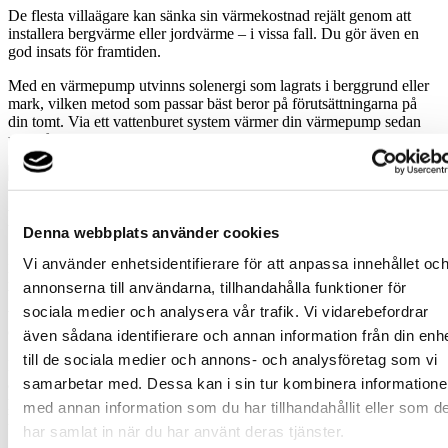
De flesta villaägare kan sänka sin värmekostnad rejält genom att
installera bergvärme eller jordvärme – i vissa fall. Du gör även en
god insats för framtiden.
Med en värmepump utvinns solenergi som lagrats i berggrund eller
mark, vilken metod som passar bäst beror på förutsättningarna på
din tomt. Via ett vattenburet system värmer din värmepump sedan
upp både hus och varmvatten.
Fördelar med värmepump
Denna webbplats använder cookies
Idag är det många som vet att värmepumpar lönar sig i längden.
Vi använder enhetsidentifierare för att anpassa innehållet oc
Men faktum är att kostnaden blir lägre redan första dagen, eftersom
annonserna till användarna, tillhandahålla funktioner för
besparingen täcker både ränta och amortering. Dessutom ökar husets
sociala medier och analysera vår trafik. Vi vidarebefordrar
värde. En värmepump betalar sig alltså både i sänkta driftskostnader
och i ett högre pris den dag det är dags att sälja huset.
även sådana identifierare och annan information från din enh
till de sociala medier och annons- och analysföretag som vi
En värmepump ger stabil värme som regleras automatiskt, varje dag
samarbetar med. Dessa kan i sin tur kombinera information
året runt. På sommaren kan den användas för komfortkyla och
poolvärme. Vi hjälper dig att räkna ut vilket system du behöver och
med annan information som du har tillhandahållit eller som d
hur mycket du kan spara.
har samlat in när du har använt deras tjänster.