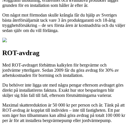
Noggrann utbildning, erfarenhet och kvalitativa produkter lägger
grunden för en installation som håller år efter år.
Om något mot förmodan skulle krångla får du hjälp av Sveriges
bästa återförsäljarnät tack vare 3 års produktgaranti och 18-årig
trygghetsförsäkring – de sex första åren är kostnadsfria och du väljer
sedan själv om du vill förlänga.
ROT-avdrag
Med ROT-avdraget förbättras kalkylen för bergvärme och
jordvärme ytterligare. Sedan 2009 får du göra avdrag för 30% av
arbetskostnaden för borrning och installation.
Du behöver inte ligga ute med några pengar eftersom avdraget görs
direkt på installatörens faktura. Exakt hur stor besparingen blir
skiljer sig från fall till fall, eftersom förutsättningarna varierar.
Maximal skattereduktion är 50 000 kr per person och år. Tänk på att
ROT-avdrag är kopplat till individen – inte till fastigheten. Ett par
som äger hus tillsammans kan alltså göra avdrag på totalt 100 000 kr
per år för att installera bergvärmepump eller jordvärmepump.