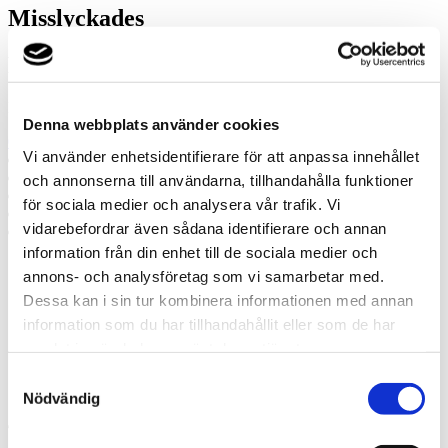
Misslyckades
Ring oss
Ring oss om du har några frågor!
Denna webbplats använder cookies
0455-168 00
Vi använder enhetsidentifierare för att anpassa innehållet
Prata med en expert
Begär offert
och annonserna till användarna, tillhandahålla funktioner
Kontakta mig
för sociala medier och analysera vår trafik. Vi
Boka hembesök
vidarebefordrar även sådana identifierare och annan
Ring oss
information från din enhet till de sociala medier och
annons- och analysföretag som vi samarbetar med.
Prata med en expert
Dessa kan i sin tur kombinera informationen med annan
Begär offert
Kontakta mig
information som du har tillhandahållit eller som de har
Boka hembesök
samlat in när du har använt deras tjänster.
Ring oss
Kontakt
Samtyckesval
Nödvändig