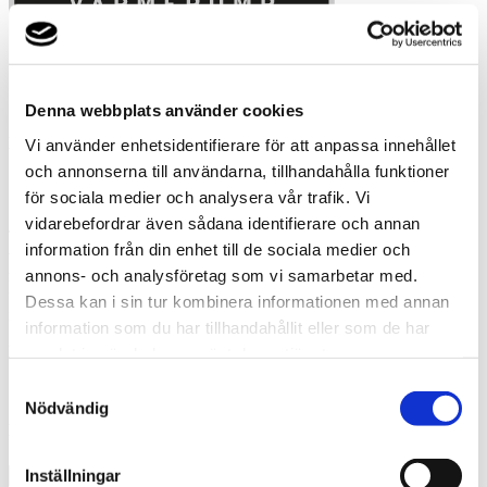
Denna webbplats använder cookies
Hemligheten bakom
Vi använder enhetsidentifierare för att anpassa innehållet
och annonserna till användarna, tillhandahålla funktioner
100 år av värmländsk innovation
för sociala medier och analysera vår trafik. Vi
vidarebefordrar även sådana identifierare och annan
Thermia arbetar varje dag för att utveckla morgondagens
information från din enhet till de sociala medier och
värmelösningar. Det gör att vi vågar lova unik kvalitet,
annons- och analysföretag som vi samarbetar med.
marknadsledande teknik och innovativa produkter. Med inspiration
från naturen levererar Thermia, tillsammans med erfarna
Dessa kan i sin tur kombinera informationen med annan
installatörer, trygghet i varje steg.
information som du har tillhandahållit eller som de har
KONTAKTA MIG
samlat in när du har använt deras tjänster.
Samtyckesval
Jag vill få kontakt med en erfaren
Nödvändig
installatör
Inställningar