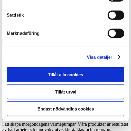
Jag godkänner att Thermia registrerar mina kontaktuppgifter för
Statistik
mitt ärende.
* Läs mer om hur Thermia hanterar dina
personuppgifter
.
Marknadsföring
Tack! Vi återkommer snarast.
Visa detaljer
Misslyckades
Tillåt alla cookies
Tillåt urval
Marknadsledande teknik – att vara steget
före
Endast nödvändiga cookies
Vi har börjat från början. I mer än 100 år har vi vänt och vridit, testat
och utvecklat. Analyserat och förbättrat – allt för att vara före vår tid
i att skapa morgondagens värmepumpar. Våra produkter är resultatet
av hårt arbete och innovativ utveckling. Idag och i morgon.