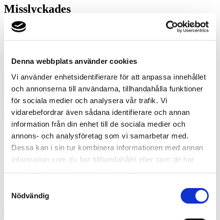
Misslyckades
Ring oss
Ring oss om du har några frågor!
Denna webbplats använder cookies
030-351 100
Vi använder enhetsidentifierare för att anpassa innehållet
Prata med en expert
Begär offert
och annonserna till användarna, tillhandahålla funktioner
Kontakta mig
för sociala medier och analysera vår trafik. Vi
Boka hembesök
vidarebefordrar även sådana identifierare och annan
Ring oss
information från din enhet till de sociala medier och
annons- och analysföretag som vi samarbetar med.
Prata med en expert
Dessa kan i sin tur kombinera informationen med annan
Begär offert
Kontakta mig
information som du har tillhandahållit eller som de har
Boka hembesök
samlat in när du har använt deras tjänster.
Ring oss
Kontakt
Samtyckesval
Nödvändig