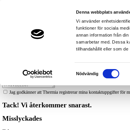
156
rorbolaget-i-smalandsstenar-ab
Denna webbplats använde
Prata med en expert
Vi använder enhetsidentifie
funktioner för sociala medi
Vi ger dig gärna goda råd - helt kostnadsfritt.
annan information från din
0371-308 15
samarbetar med. Dessa kan
tillhandahållit eller som d
Boka ett hembesök
Vi hjälper dig att räkna ut mycket du kan spara med en värmepump!
Samtyckesval
Nödvändig
Jag godkänner att Thermia registrerar mina kontaktuppgifter för m
Tack! Vi återkommer snarast.
Misslyckades